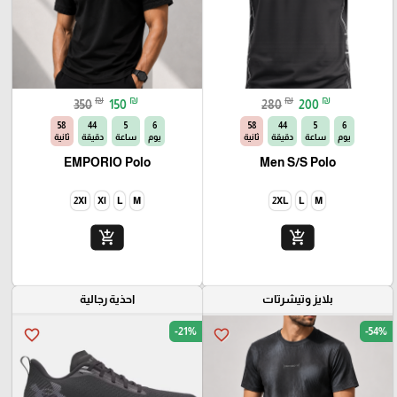
₪
₪
₪
₪
350
150
280
200
56
44
5
6
56
44
5
6
يوم
ساعة
دقيقة
ثانية
يوم
ساعة
دقيقة
ثانية
EMPORIO Polo
Men S/S Polo
2Xl
Xl
L
M
2XL
L
M
add_shopping_cart
add_shopping_cart
بلايز وتيشرتات
احذية رجالية
-21%
-54%
favorite_border
favorite_border