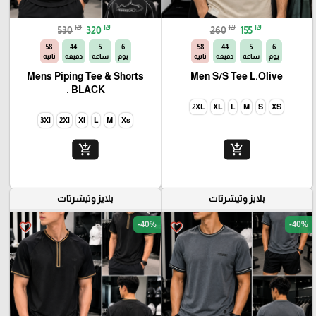
₪
₪
₪
₪
530
320
260
155
56
44
5
6
56
44
5
6
يوم
ساعة
دقيقة
ثانية
يوم
ساعة
دقيقة
ثانية
Mens Piping Tee & Shorts
Men S/S Tee L.Olive
BLACK .
2XL
XL
L
M
S
XS
3Xl
2Xl
Xl
L
M
Xs
add_shopping_cart
add_shopping_cart
بلايز وتيشرتات
بلايز وتيشرتات
-40%
-40%
favorite_border
favorite_border