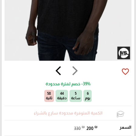
arrow_back_ios
arrow_forward_ios
favorite_border
-39%
خصم لفترة محدودة
56
44
5
6
يوم
ساعة
دقيقة
ثانية
الكمية المتوفرة محدودة سارع بالشراء
السعر
₪
₪
330
200