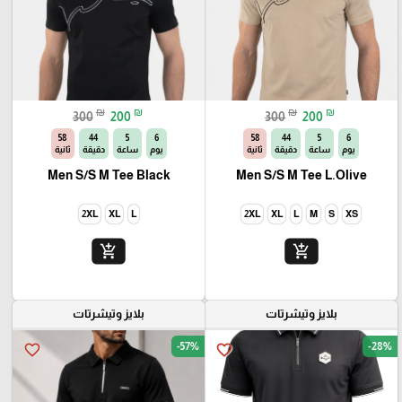
₪
₪
₪
₪
300
200
300
200
56
44
5
6
56
44
5
6
يوم
ساعة
دقيقة
ثانية
يوم
ساعة
دقيقة
ثانية
Men S/S M Tee Black
Men S/S M Tee L.Olive
2XL
XL
L
2XL
XL
L
M
S
XS
add_shopping_cart
add_shopping_cart
بلايز وتيشرتات
بلايز وتيشرتات
-57%
-28%
favorite_border
favorite_border