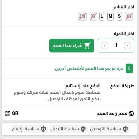
اختر القياس
2Xl
Xl
L
M
S
Xs
اختر الكمية
shopping_cart
شراء هذا المنتج
+
-
6
مرة تم بيع هذا المنتج لأشخاص آخرين.
طريقة الدفع
الدفع عند الإستلام
ببساطة نقوم بايصال المنتج لغاية منزلك وتقوم
بدفع الثمن لموظف التوصيل.
qr_code
public
نسخ رابط المنتج
QR
policy
policy
policy
سياسة التوصيل
سياسة التبديل
سياسة الإلغاء