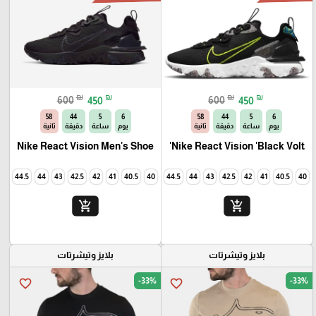
₪
₪
₪
₪
600
450
600
450
56
44
5
6
56
44
5
6
يوم
ساعة
دقيقة
ثانية
يوم
ساعة
دقيقة
ثانية
Nike React Vision Men's Shoe
Nike React Vision 'Black Volt'
45
44.5
44
43
42.5
42
41
40.5
40
45
44.5
44
43
42.5
42
41
40.5
40
add_shopping_cart
add_shopping_cart
بلايز وتيشرتات
بلايز وتيشرتات
-33%
-33%
favorite_border
favorite_border