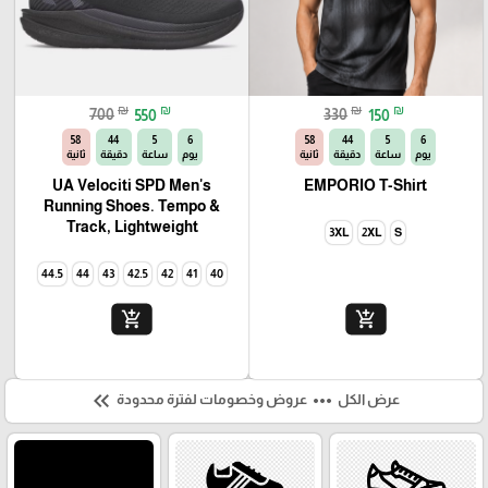
₪
₪
₪
₪
700
550
330
150
56
44
5
6
56
44
5
6
🎓
يوم
ساعة
دقيقة
ثانية
يوم
ساعة
دقيقة
ثانية
UA Velociti SPD Men's
EMPORIO T-Shirt
Running Shoes. Tempo &
Track, Lightweight
3XL
2XL
S
44.5
44
43
42.5
42
41
40
add_shopping_cart
add_shopping_cart
keyboard_double_arrow_left
more_horiz
عرض الكل
عروض وخصومات لفترة محدودة