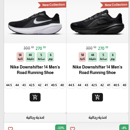
New Collection
New Collection
₪
₪
₪
₪
300
270
300
270
56
44
5
6
56
44
5
6
يوم
ساعة
دقيقة
ثانية
يوم
ساعة
دقيقة
ثانية
Nike Downshifter 14 Men's
Nike Downshifter 14 Men's
Road Running Shoe
Road Running Shoe
45
44.5
44
43
42.5
42
41
40.5
40
45
44.5
44
43
42.5
42
41
40.5
40
add_shopping_cart
add_shopping_cart
احذية رجالية
احذية رجالية
-33%
-4%
favorite_border
favorite_border