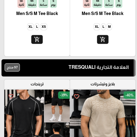
56
44
5
6
56
44
5
6
يوم
ساعة
دقيقة
ثانية
يوم
ساعة
دقيقة
ثانية
Men S/S M Tee Black
Men S/S M Tee Black
XL
L
XS
XL
L
M
add_shopping_cart
add_shopping_cart
العلامة التجارية TRESQUALI
97 منتج
بلايز وتيشرتات
ترينجات
-39%
-40%
favorite_border
favorite_border