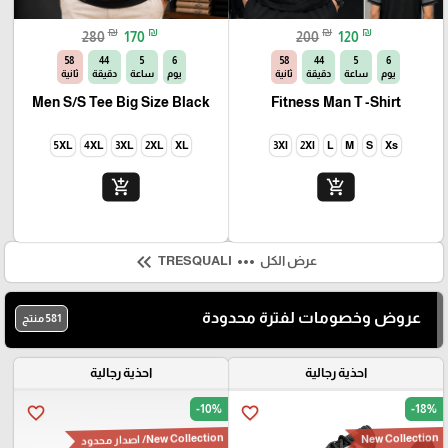
₪
₪
₪
₪
280
170
200
120
56
44
5
6
56
44
5
6
يوم
ساعة
دقيقة
ثانية
يوم
ساعة
دقيقة
ثانية
Men S/S Tee Big Size Black
Fitness Man T -Shirt
5XL
4XL
3XL
2XL
XL
3Xl
2Xl
L
M
S
Xs
add_shopping_cart
add_shopping_cart
keyboard_double_arrow_left
more_horiz
عرض الكل
TRESQUALI
عروض وخصومات لفترة محدودة
581 منتج
احذية رجالية
احذية رجالية
-10%
-18%
favorite_border
favorite_border
New Collection
New Collection
/ اصدار محدود