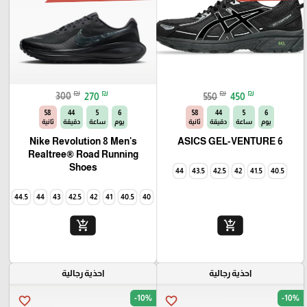
₪
₪
₪
₪
300
270
550
450
56
44
5
6
56
44
5
6
يوم
ساعة
دقيقة
ثانية
يوم
ساعة
دقيقة
ثانية
Nike Revolution 8 Men's
ASICS GEL-VENTURE 6
Realtree® Road Running
Shoes
44
43.5
42.5
42
41.5
40.5
44.5
44
43
42.5
42
41
40.5
40
add_shopping_cart
add_shopping_cart
احذية رجالية
احذية رجالية
-10%
-10%
favorite_border
favorite_border