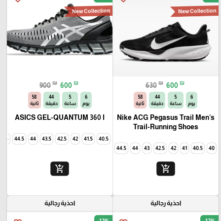
New Collection
New Collection
₪
₪
₪
₪
900
600
630
600
56
44
5
6
56
44
5
6
يوم
ساعة
دقيقة
ثانية
يوم
ساعة
دقيقة
ثانية
ASICS GEL-QUANTUM 360 I
Nike ACG Pegasus Trail Men's
Trail-Running Shoes
45
44.5
44
43.5
42.5
42
41.5
40.5
44.5
44
43
42.5
42
41
40.5
40
add_shopping_cart
add_shopping_cart
احذية رجالية
احذية رجالية
-12%
-12%