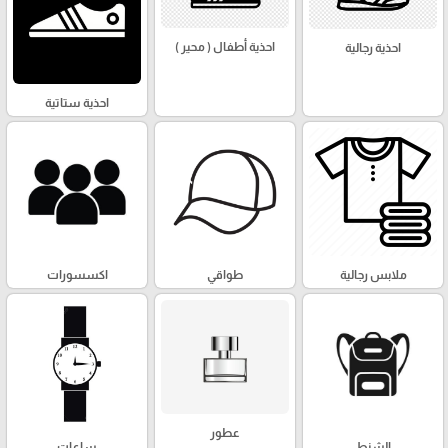
احذية أطفال ( محير )
احذية رجالية
احذية ستاتية
ملابس رجالية
طواقي
اكسسورات
عطور
الشنط
ساعات