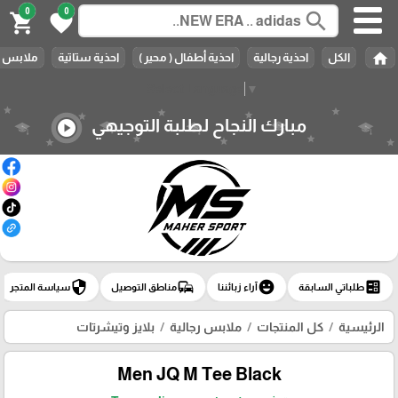
0
0
search
shopping_cart
favorite
home
الكل
احذية رجالية
احذية أطفال ( محير )
احذية ستاتية
ملابس ر
Select Language
▼
مبارك النجاح لطلبة التوجيهي
play_circle
security
commute
emoji_emotions
ballot
طلباتي السابقة
آراء زبائننا
مناطق التوصيل
سياسة المتجر
الرئيسية
كل المنتجات
ملابس رجالية
بلايز وتيشرتات
Men JQ M Tee Black