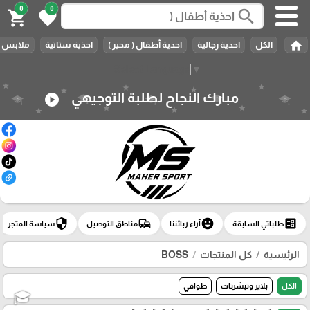
0
0
search
shopping_cart
favorite
home
الكل
احذية رجالية
احذية أطفال ( محير )
احذية ستاتية
ملابس ر
Select Language
▼
مبارك النجاح لطلبة التوجيهي
play_circle
security
commute
emoji_emotions
ballot
طلباتي السابقة
آراء زبائننا
مناطق التوصيل
سياسة المتجر
الرئيسية
كل المنتجات
BOSS
الكل
بلايز وتيشرتات
طواقي