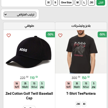
🎓
الكل
2Xl
L
M
One Size
S
Xl
بلايز وتيشرتات
طواقي
-50%
-50%
favorite_border
favorite_border
₪
₪
₪
₪
220
110
300
150
56
35
13
5
56
35
13
5
يوم
ساعة
دقيقة
ثانية
يوم
ساعة
دقيقة
ثانية
Zed Cotton Golf Twill Baseball
T-Shirt TeePantera
Cap
2Xl
Xl