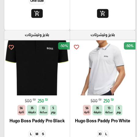
One Size
add_shopping_cart
add_shopping_cart
بلايز وتيشرتات
بلايز وتيشرتات
-50%
-50%
favorite_border
favorite_border
₪
₪
₪
₪
500
250
500
250
56
35
13
5
56
35
13
5
يوم
ساعة
دقيقة
ثانية
يوم
ساعة
دقيقة
ثانية
Hugo Boss Paddy Pro Black
Hugo Boss Paddy Pro White
L
M
S
Xl
L