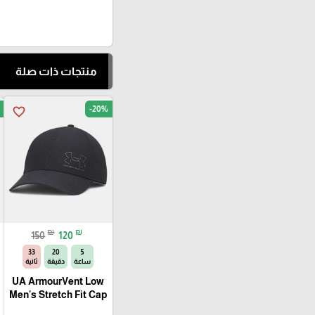
منتجات ذات صلة
-20%
favorite_border
₪
₪
150
120
32
20
5
ساعة
دقيقة
ثانية
UA ArmourVent Low
Men's Stretch Fit Cap