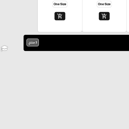
One Size
One Size
add_shopping_cart
add_shopping_cart
3 منتج