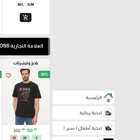
M/L
S/M
add_shopping_cart
العلامة التجارية BOSS
بلايز وتيشرتات
-50%
favorite_border
الرئيسية
احذية رجالية
احذية أطفال ( محير )
₪
₪
300
150
32
20
5