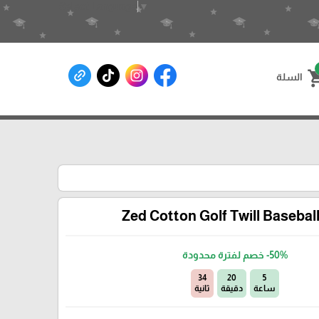
Select Language
▼
shoppin
السلة
Zed Cotton Golf Twill Basebal
-50%
خصم لفترة محدودة
33
20
5
ساعة
دقيقة
ثانية