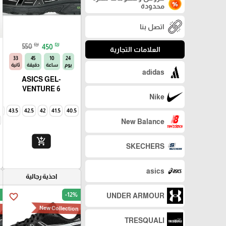
محدودة
اتصل بنا
₪
₪
550
450
العلامات التجارية
32
45
10
24
يوم
ساعة
دقيقة
ثانية
adidas
ASICS GEL-
VENTURE 6
Nike
4
43.5
42.5
42
41.5
40.5
New Balance
add_shopping_cart
SKECHERS
asics
احذية رجالية
-12%
UNDER ARMOUR
favorite_border
n
New Collection
TRESQUALI