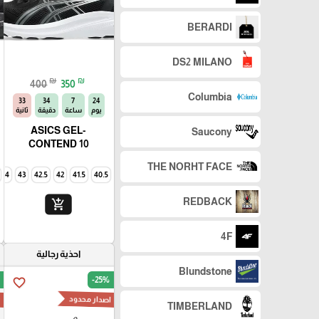
BERARDI
DS2 MILANO
₪
₪
400
350
Columbia
32
34
7
24
يوم
ساعة
دقيقة
ثانية
ASICS GEL-
Saucony
CONTEND 10
THE NORHT FACE
44
43
42.5
42
41.5
40.5
REDBACK
add_shopping_cart
4F
احذية رجالية
Blundstone
-25%
favorite_border
اصدار محدود
n
TIMBERLAND