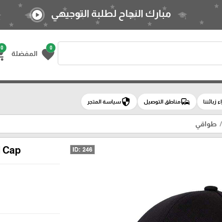
مبارك النجاح لطلبة التوجيهي
play_circle
0
0
g_cart
favorite
المفضلة
security
commute
اء زبائننا
مناطق التوصيل
سياسة المتجر
طواقي
l Cap