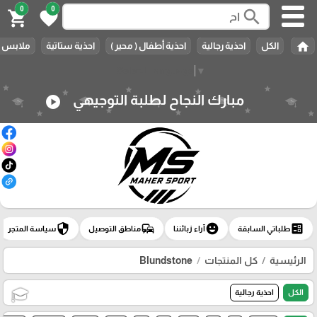
0
0
search
shopping_cart
favorite
home
الكل
احذية رجالية
احذية أطفال ( محير )
احذية ستاتية
ملابس ر
Select Language
▼
مبارك النجاح لطلبة التوجيهي
play_circle
security
commute
emoji_emotions
ballot
طلباتي السابقة
آراء زبائننا
مناطق التوصيل
سياسة المتجر
الرئيسية
كل المنتجات
Blundstone
الكل
احذية رجالية
🎓