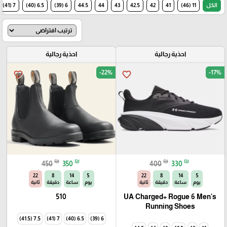
الكل
11 (46)
41
42
42.5
43
44
44.5
6 (39)
6.5 (40)
7 (41)
احذية رجالية
احذية رجالية
-22%
-17%
favorite_border
favorite_border
₪
₪
₪
₪
450
350
400
330
22
8
14
5
22
8
14
5
يوم
ساعة
دقيقة
ثانية
يوم
ساعة
دقيقة
ثانية
510
UA Charged+ Rogue 6 Men's
Running Shoes
7.5 (41.5)
7 (41)
6.5 (40)
6 (39)