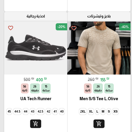
بلايز وتيشرتات
احذية رجالية
-20%
-40%
favorite_border
favorite_border
₪
₪
₪
₪
500
400
260
155
54
26
15
54
26
15
ساعة
دقيقة
ثانية
ساعة
دقيقة
ثانية
UA Tech Runner
Men S/S Tee L.Olive
45
44.5
44
43
42.5
42
41
40
2XL
XL
L
M
S
XS
add_shopping_cart
add_shopping_cart