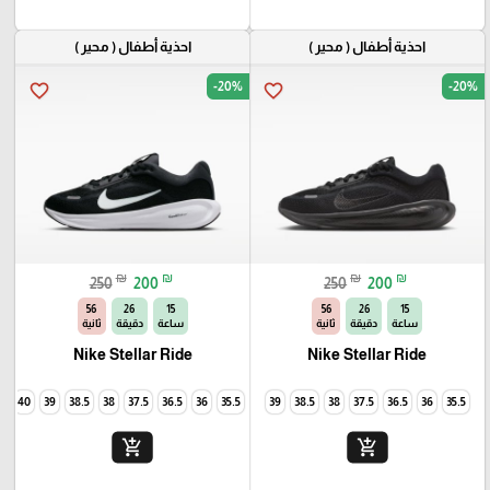
احذية أطفال ( محير )
احذية أطفال ( محير )
-20%
-20%
favorite_border
favorite_border
🎓
₪
₪
₪
₪
250
200
250
200
54
26
15
54
26
15
ساعة
دقيقة
ثانية
ساعة
دقيقة
ثانية
Nike Stellar Ride
Nike Stellar Ride
40
39
38.5
38
37.5
36.5
36
35.5
39
38.5
38
37.5
36.5
36
35.5
add_shopping_cart
add_shopping_cart