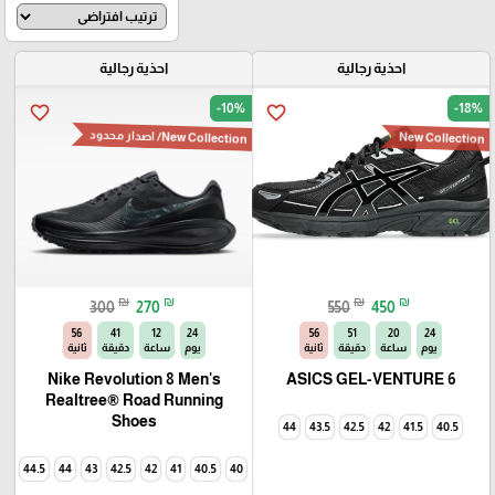
🎓
احذية رجالية
احذية رجالية
-10%
-18%
favorite_border
favorite_border
New Collection
New Collection/ اصدار محدود
₪
₪
₪
₪
300
270
550
450
54
41
12
24
54
51
20
24
يوم
ساعة
دقيقة
ثانية
يوم
ساعة
دقيقة
ثانية
Nike Revolution 8 Men's
ASICS GEL-VENTURE 6
Realtree® Road Running
Shoes
44
43.5
42.5
42
41.5
40.5
44.5
44
43
42.5
42
41
40.5
40