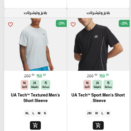
بلايز وتيشرتات
بلايز وتيشرتات
-25%
-25%
favorite_border
favorite_border
₪
₪
₪
₪
200
150
200
150
54
26
15
54
26
15
ساعة
دقيقة
ثانية
ساعة
دقيقة
ثانية
UA Tech™ Textured Men's
UA Tech™ Sport Men's Short
Short Sleeve
Sleeve .
XL
L
M
S
2Xl
Xl
L
M
add_shopping_cart
add_shopping_cart