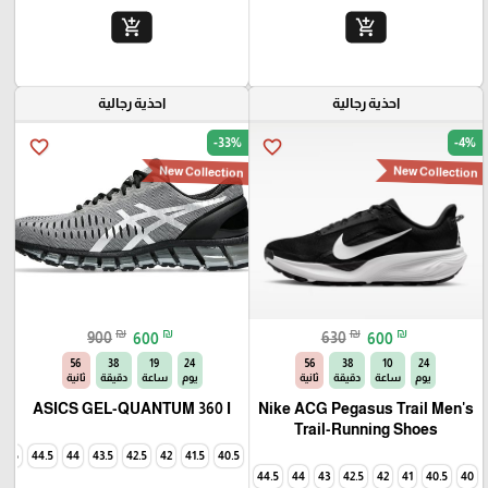
add_shopping_cart
add_shopping_cart
احذية رجالية
احذية رجالية
-33%
-4%
favorite_border
favorite_border
New Collection
New Collection
₪
₪
₪
₪
900
600
630
600
54
38
19
24
54
38
10
24
يوم
ساعة
دقيقة
ثانية
يوم
ساعة
دقيقة
ثانية
ASICS GEL-QUANTUM 360 I
Nike ACG Pegasus Trail Men's
Trail-Running Shoes
45
44.5
44
43.5
42.5
42
41.5
40.5
44.5
44
43
42.5
42
41
40.5
40