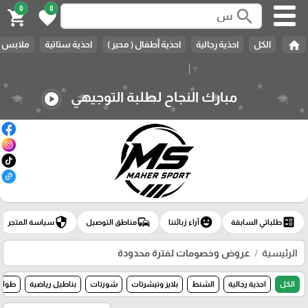
0
0
search
shopping_cart
favorite
home
الكل
احذية رجالية
احذية أطفال ( محير )
احذية ستاتية
ملابس ر
Select Language
▼
مبارك النجاح لطلبة التوجيهي
play_circle
security
commute
emoji_emotions
ballot
طلباتي السابقة
آراء زبائننا
مناطق التوصيل
سياسة المتجر
الرئيسية
عروض وخصومات لفترة محدودة
الكل
احذية رجالية
الشنط
بلايز وتيشرتات
شورتات
بناطيل رياضية
طواق