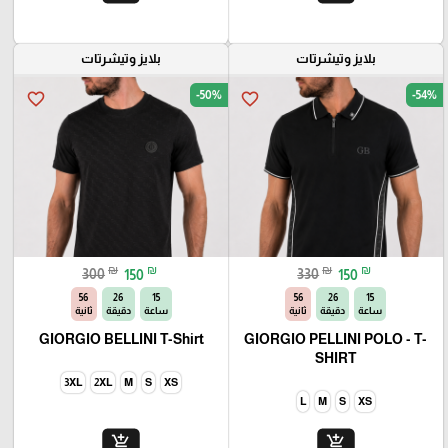
بلايز وتيشرتات
بلايز وتيشرتات
-50%
-54%
favorite_border
favorite_border
₪
₪
₪
₪
300
150
330
150
54
26
15
54
26
15
ساعة
دقيقة
ثانية
ساعة
دقيقة
ثانية
GIORGIO BELLINI T-Shirt
GIORGIO PELLINI POLO - T-
SHIRT
3XL
2XL
M
S
XS
L
M
S
XS
add_shopping_cart
add_shopping_cart