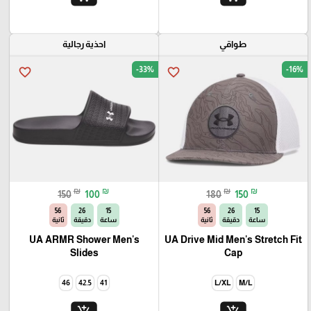
طواقي
احذية رجالية
-33%
-16%
favorite_border
favorite_border
₪
₪
₪
₪
150
100
180
150
54
26
15
54
26
15
ساعة
دقيقة
ثانية
ساعة
دقيقة
ثانية
UA ARMR Shower Men's
UA Drive Mid Men's Stretch Fit
Slides
Cap
46
42.5
41
L/XL
M/L