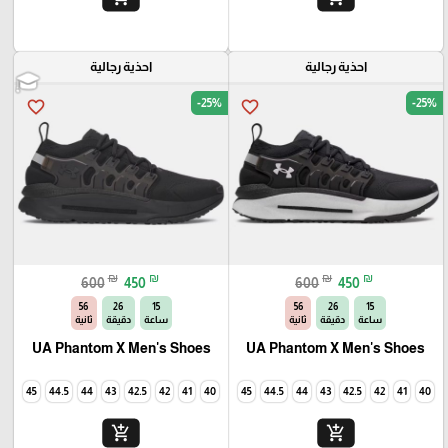
احذية رجالية
احذية رجالية
-25%
-25%
favorite_border
favorite_border
₪
₪
₪
₪
600
450
600
450
54
26
15
54
26
15
ساعة
دقيقة
ثانية
ساعة
دقيقة
ثانية
UA Phantom X Men's Shoes
UA Phantom X Men's Shoes
45
44.5
44
43
42.5
42
41
40
45
44.5
44
43
42.5
42
41
40
add_shopping_cart
add_shopping_cart