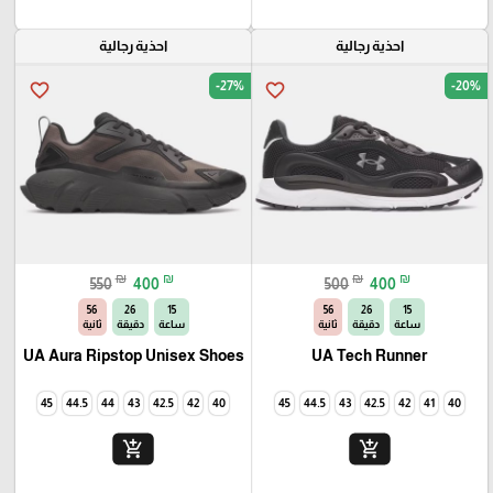
احذية رجالية
احذية رجالية
-27%
-20%
favorite_border
favorite_border
₪
₪
₪
₪
550
400
500
400
54
26
15
54
26
15
ساعة
دقيقة
ثانية
ساعة
دقيقة
ثانية
UA Aura Ripstop Unisex Shoes
UA Tech Runner
45
44.5
44
43
42.5
42
40
45
44.5
43
42.5
42
41
40
add_shopping_cart
add_shopping_cart