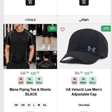
add_shopping_cart
add_shopping_cart
طواقي
ترينجات
-39%
-20%
favorite_border
favorite_border
₪
₪
₪
₪
530
320
150
120
54
26
15
54
26
15
ساعة
دقيقة
ثانية
ساعة
دقيقة
ثانية
Mens Piping Tee & Shorts
UA Velociti Low Men's
BLACK .
Adjustable Cap
3Xl
2Xl
Xl
L
M
Xs
One Size