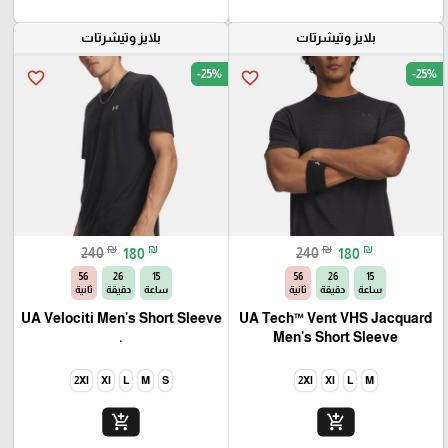
بلايز وتيشرتات
بلايز وتيشرتات
-25%
-25%
favorite_border
favorite_border
₪
₪
₪
₪
240
180
240
180
54
26
15
54
26
15
ساعة
دقيقة
ثانية
ساعة
دقيقة
ثانية
UA Velociti Men's Short Sleeve
UA Tech™ Vent VHS Jacquard
.
Men's Short Sleeve
2Xl
Xl
L
M
S
2Xl
Xl
L
M
add_shopping_cart
add_shopping_cart