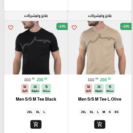
بلايز وتيشرتات
بلايز وتيشرتات
-33%
-33%
favorite_border
favorite_border
₪
₪
₪
₪
300
200
300
200
54
26
15
54
26
15
ساعة
دقيقة
ثانية
ساعة
دقيقة
ثانية
Men S/S M Tee Black
Men S/S M Tee L.Olive
2XL
XL
L
2XL
XL
L
M
S
XS
add_shopping_cart
add_shopping_cart