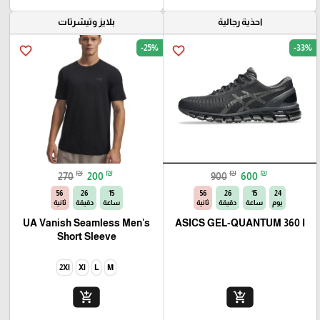
احذية رجالية
بلايز وتيشرتات
-25%
-33%
favorite_border
favorite_border
₪
₪
₪
₪
270
200
900
600
54
26
15
54
26
15
24
يوم
ساعة
دقيقة
ثانية
ساعة
دقيقة
ثانية
UA Vanish Seamless Men's
ASICS GEL-QUANTUM 360 I
Short Sleeve
2Xl
Xl
L
M
add_shopping_cart
add_shopping_cart