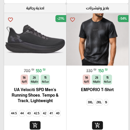
بلايز وتيشرتات
احذية رجالية
-21%
-54%
favorite_border
favorite_border
₪
₪
₪
₪
700
550
330
150
54
26
15
54
26
15
ساعة
دقيقة
ثانية
ساعة
دقيقة
ثانية
UA Velociti SPD Men's
EMPORIO T-Shirt
Running Shoes. Tempo &
Track, Lightweight
3XL
2XL
S
44.5
44
43
42.5
42
41
40
add_shopping_cart
add_shopping_cart