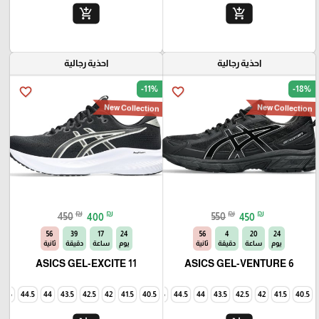
add_shopping_cart
add_shopping_cart
احذية رجالية
احذية رجالية
-11%
-18%
favorite_border
favorite_border
New Collection
New Collection
₪
₪
₪
₪
450
400
550
450
54
39
17
24
54
4
20
24
يوم
ساعة
دقيقة
ثانية
يوم
ساعة
دقيقة
ثانية
ASICS GEL-EXCITE 11
ASICS GEL-VENTURE 6
45
44.5
44
43.5
42.5
42
41.5
40.5
45
44.5
44
43.5
42.5
42
41.5
40.5