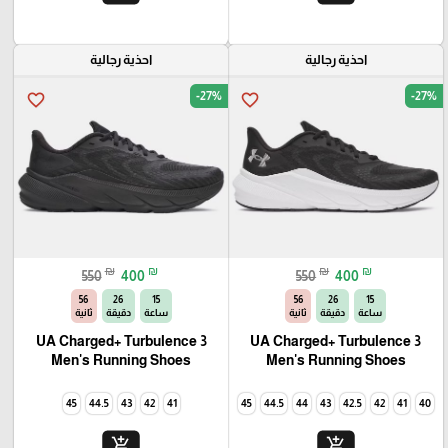
احذية رجالية
احذية رجالية
-27%
-27%
favorite_border
favorite_border
₪
₪
₪
₪
550
400
550
400
54
26
15
54
26
15
ساعة
دقيقة
ثانية
ساعة
دقيقة
ثانية
UA Charged+ Turbulence 3
UA Charged+ Turbulence 3
Men's Running Shoes
Men's Running Shoes
45
44.5
43
42
41
45
44.5
44
43
42.5
42
41
40
add_shopping_cart
add_shopping_cart