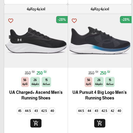
احذية رجالية
احذية رجالية
-28%
-28%
favorite_border
favorite_border
₪
₪
₪
₪
350
250
350
250
54
26
15
54
26
15
ساعة
دقيقة
ثانية
ساعة
دقيقة
ثانية
UA Charged+ Ascend Men's
UA Pursuit 4 Big Logo Men's
Running Shoes
Running Shoes
45
44.5
43
42.5
40
44.5
44
43
42.5
42
40
add_shopping_cart
add_shopping_cart