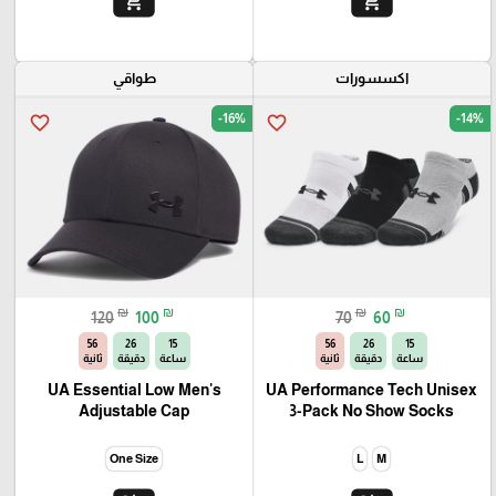
add_shopping_cart
add_shopping_cart
اكسسورات
طواقي
-16%
-14%
favorite_border
favorite_border
₪
₪
₪
₪
120
100
70
60
54
26
15
54
26
15
ساعة
دقيقة
ثانية
ساعة
دقيقة
ثانية
UA Essential Low Men's
UA Performance Tech Unisex
Adjustable Cap
3-Pack No Show Socks
One Size
L
M