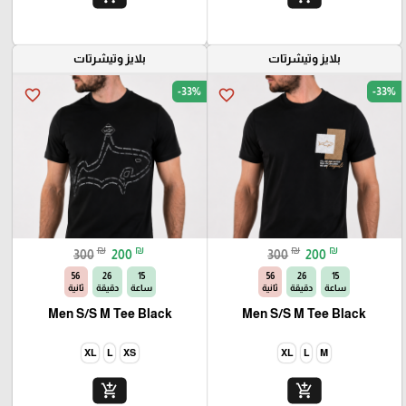
بلايز وتيشرتات
بلايز وتيشرتات
-33%
-33%
favorite_border
favorite_border
₪
₪
₪
₪
300
200
300
200
54
26
15
54
26
15
ساعة
دقيقة
ثانية
ساعة
دقيقة
ثانية
Men S/S M Tee Black
Men S/S M Tee Black
XL
L
XS
XL
L
M
add_shopping_cart
add_shopping_cart