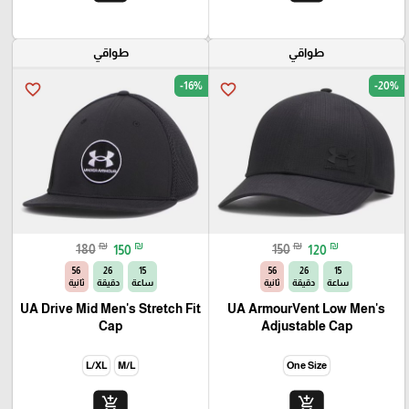
طواقي
طواقي
-16%
-20%
favorite_border
favorite_border
₪
₪
₪
₪
180
150
150
120
54
26
15
54
26
15
ساعة
دقيقة
ثانية
ساعة
دقيقة
ثانية
UA Drive Mid Men's Stretch Fit
UA ArmourVent Low Men's
Cap
Adjustable Cap
L/XL
M/L
One Size
add_shopping_cart
add_shopping_cart