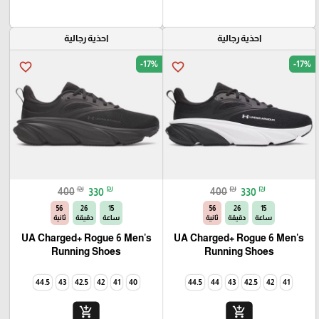
احذية رجالية
احذية رجالية
-17%
-17%
favorite_border
favorite_border
₪
₪
₪
₪
400
330
400
330
54
26
15
54
26
15
ساعة
دقيقة
ثانية
ساعة
دقيقة
ثانية
UA Charged+ Rogue 6 Men's
UA Charged+ Rogue 6 Men's
Running Shoes
Running Shoes
44.5
43
42.5
42
41
40
44.5
44
43
42.5
42
41
add_shopping_cart
add_shopping_cart