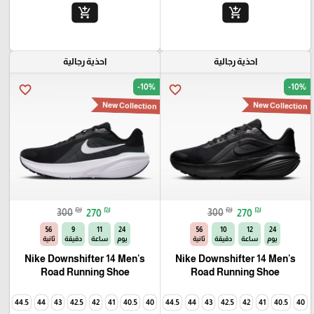
add_shopping_cart
add_shopping_cart
احذية رجالية
احذية رجالية
-10%
-10%
favorite_border
favorite_border
New Collection
New Collection
₪
₪
₪
₪
300
270
300
270
54
9
11
24
54
10
12
24
يوم
ساعة
دقيقة
ثانية
يوم
ساعة
دقيقة
ثانية
Nike Downshifter 14 Men's
Nike Downshifter 14 Men's
Road Running Shoe
Road Running Shoe
45
44.5
44
43
42.5
42
41
40.5
40
45
44.5
44
43
42.5
42
41
40.5
40