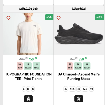
احذية رجالية
بلايز وتيشرتات
-25%
-28%
favorite_border
favorite_border
₪
₪
₪
₪
200
150
350
250
54
26
15
54
26
15
ساعة
دقيقة
ثانية
ساعة
دقيقة
ثانية
TOPOGRAPHIC FOUNDATION
UA Charged+ Ascend Men's
TEE - Print T-shirt
Running Shoes
L
M
S
45
44.5
43
42.5
40
add_shopping_cart
add_shopping_cart