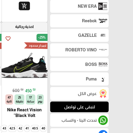
add_shopping_cart
NEW ERA
Reebok
احذية رجالية
GAZELLE
-25%
favorite_border
اصدار محدود
n
ROBERTO VINO
BOSS
Puma
₪
₪
600
450
عرض الكل
46
25
17
23
يوم
ساعة
دقيقة
ثانية
لنبقى على تواصل
Nike React Vision
'Black Volt'
تحدث الينا - واتساب
43
42.5
42
41
40.5
40