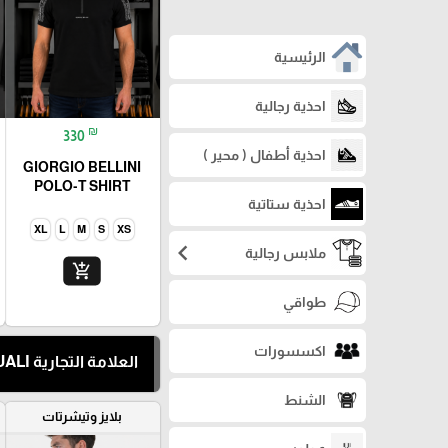
الرئيسية
احذية رجالية
₪
330
احذية أطفال ( محير )
GIORGIO BELLINI
POLO-T SHIRT
احذية ستاتية
XL
L
M
S
XS
chevron_left
ملابس رجالية
add_shopping_cart
طواقي
اكسسورات
العلامة التجارية TRESQUALI
الشنط
بلايز وتيشرتات