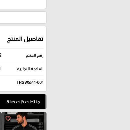
تفاصيل المنتج
رقم المنتج
2
العلامة التجارية
I
TRSW5541-001
منتجات ذات صلة
favorite_border