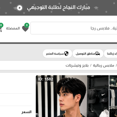
مبارك النجاح لطلبة التوجيهي
play_circle
0
0
g_cart
favorite
المفضلة
security
commute
اء زبائننا
مناطق التوصيل
سياسة المتجر
ملابس رجالية
بلايز وتيشرتات
السعر