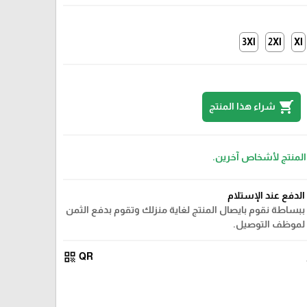
3Xl
2Xl
Xl
shopping_cart
شراء هذا المنتج
 المنتج لأشخاص آخرين.
الدفع عند الإستلام
ببساطة نقوم بايصال المنتج لغاية منزلك وتقوم بدفع الثمن
لموظف التوصيل.
qr_code
QR