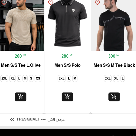
favorite_border
favorite_border
favorite_border
₪
₪
₪
260
280
300
Men S/S Tee L.Olive
Men S/S Polo
Men S/S M Tee Black
2XL
XL
L
M
S
XS
2XL
L
M
2XL
XL
L
add_shopping_cart
add_shopping_cart
add_shopping_cart
keyboard_double_arrow_left
more_horiz
عرض الكل
TRESQUALI