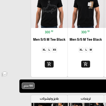
₪
₪
300
300
Men S/S M Tee Black
Men S/S M Tee Black
XL
L
XS
XL
L
M
add_shopping_cart
add_shopping_cart
100 منتج
ترينجات
بلايز وتيشرتات