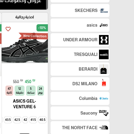
عروض وخصومات لفت
SKECHERS
احذية رجالية
asics
-18%
favorite_border
New Collection
UNDER ARMOUR
م
TRESQUALI
BERARDI
₪
₪
550
450
DS2 MILANO
46
12
5
24
يوم
ساعة
دقيقة
ثانية
Columbia
ASICS GEL-
VENTURE 6
Saucony
4
43.5
42.5
42
41.5
40.5
THE NORHT FACE