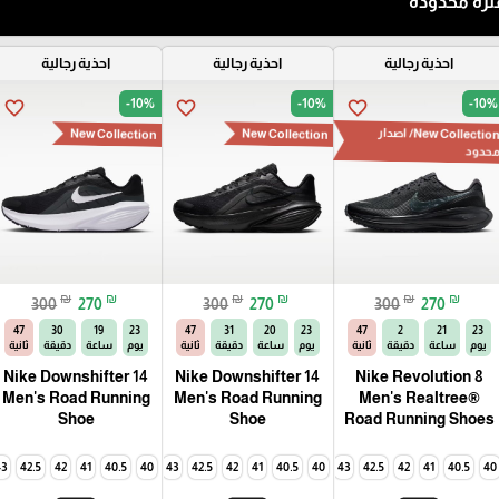
رة محدودة
احذية رجالية
احذية رجالية
احذية رجالية
-10%
-10%
-10%
favorite_border
favorite_border
favorite_border
New Collection
New Collection
New Collection/ اصدار
حدود
₪
₪
₪
₪
₪
₪
300
270
300
270
300
270
46
30
19
23
46
31
20
23
46
2
21
23
يوم
ساعة
دقيقة
ثانية
يوم
ساعة
دقيقة
ثانية
يوم
ساعة
دقيقة
ثانية
Nike Downshifter 14
Nike Downshifter 14
Nike Revolution 8
Men's Road Running
Men's Road Running
Men's Realtree®
Shoe
Shoe
Road Running Shoes
4
43
42.5
42
45
41
44.5
40.5
44
40
43
42.5
42
41
44.5
40.5
44
40
43
42.5
42
41
40.5
40