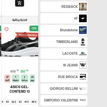
add_shopping_cart
REDBACK
4F
احذية رجالية
-12%
favorite_border
Blundstone
n
New Collection
TIMBERLAND
LACOSTE
W JEANS
₪
₪
400
350
RUE BROCA
46
1
2
24
يوم
ساعة
دقيقة
ثانية
ASICS GEL-
GIORGIO BELLINI
CONTEND 10
EMPORIO VALENTINI
44
43
42.5
42
41.5
40.5