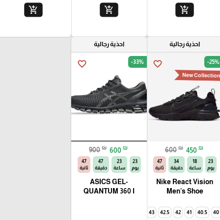
add_shopping_cart
add_shopping_cart
add_shopping_cart
احذية رجالية
احذية رجالية
-33%
-25%
favorite_border
favorite_border
New Collectio
₪
₪
₪
₪
900
600
600
450
46
47
23
23
46
34
18
23
يوم
ساعة
دقيقة
ثانية
يوم
ساعة
دقيقة
ثانية
ASICS GEL-
Nike React Vision
QUANTUM 360 I
Men's Shoe
45
44.5
44
43
42.5
42
45
41
44.5
40.5
44
40