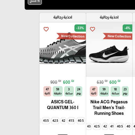
15 منتج
احذية رجالية
احذية رجالية
-33%
-4%
favorite_border
favorite_border
New Collection
New Collection
₪
₪
₪
₪
900
600
630
600
46
59
3
24
46
59
18
23
يوم
ساعة
دقيقة
ثانية
يوم
ساعة
دقيقة
ثانية
ASICS GEL-
Nike ACG Pegasus
QUANTUM 360 I
Trail Men's Trail-
Running Shoes
45
44.5
44
43.5
42.5
42
41.5
40.5
44.5
44
43
42.5
42
45
41
44.5
40.5
44
40