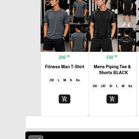
favorite_border
favorite_border
₪
₪
200
530
Fitness Man T-Shirt
Mens Piping Tee &
Shorts BLACK .
2Xl
L
M
S
Xs
3Xl
2Xl
Xl
L
M
Xs
add_shopping_cart
add_shopping_cart
🎓