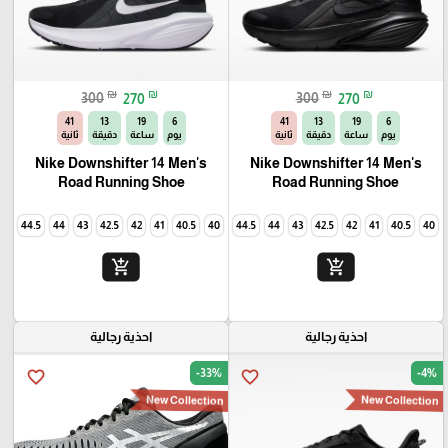
₪
₪
₪
₪
300
270
300
270
40
13
19
6
40
13
19
6
يوم
ساعة
دقيقة
ثانية
يوم
ساعة
دقيقة
ثانية
Nike Downshifter 14 Men's
Nike Downshifter 14 Men's
Road Running Shoe
Road Running Shoe
45
44.5
44
43
42.5
42
41
40.5
40
45
44.5
44
43
42.5
42
41
40.5
40
add_shopping_cart
add_shopping_cart
احذية رجالية
احذية رجالية
-33%
-4%
favorite_border
favorite_border
New Collection
New Collection