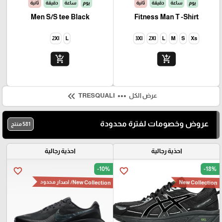
يوم
ساعة
دقيقة
ثانية
يوم
ساعة
دقيقة
ثانية
Men S/S tee Black
Fitness Man T -Shirt
2Xl
L
3Xl
2Xl
L
M
S
Xs
add_shopping_cart
add_shopping_cart
keyboard_double_arrow_left
more_horiz
عرض الكل
TRESQUALI
عروض وخصومات لفترة محدودة
581 منتج
احذية رجالية
احذية رجالية
-10%
-18%
favorite_border
favorite_border
New Collection
New Collection/ اصدار محدود