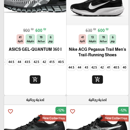
₪
₪
₪
₪
900
600
630
600
40
13
19
6
40
13
19
6
يوم
ساعة
دقيقة
ثانية
يوم
ساعة
دقيقة
ثانية
ASICS GEL-QUANTUM 360 I
Nike ACG Pegasus Trail Men's
Trail-Running Shoes
45
44.5
44
43.5
42.5
42
41.5
40.5
44.5
44
43
42.5
42
41
40.5
40
add_shopping_cart
add_shopping_cart
احذية رجالية
احذية رجالية
-12%
-12%
favorite_border
favorite_border
New Collection
New Collection
🎓