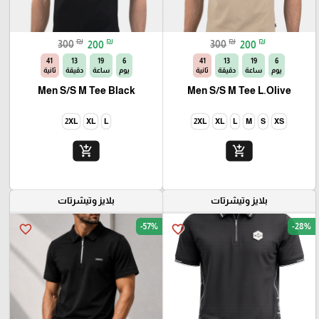
₪
₪
₪
₪
300
200
300
200
40
13
19
6
40
13
19
6
يوم
ساعة
دقيقة
ثانية
يوم
ساعة
دقيقة
ثانية
Men S/S M Tee Black
Men S/S M Tee L.Olive
2XL
XL
L
2XL
XL
L
M
S
XS
add_shopping_cart
add_shopping_cart
بلايز وتيشرتات
بلايز وتيشرتات
-57%
-28%
favorite_border
favorite_border