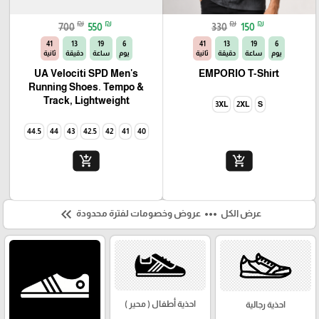
₪
₪
₪
₪
700
550
330
150
40
13
19
6
40
13
19
6
يوم
ساعة
دقيقة
ثانية
يوم
ساعة
دقيقة
ثانية
UA Velociti SPD Men's
EMPORIO T-Shirt
Running Shoes. Tempo &
Track, Lightweight
3XL
2XL
S
44.5
44
43
42.5
42
41
40
add_shopping_cart
add_shopping_cart
keyboard_double_arrow_left
more_horiz
عرض الكل
عروض وخصومات لفترة محدودة
احذية أطفال ( محير )
احذية رجالية