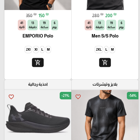
₪
₪
₪
₪
350
150
280
200
40
13
19
6
40
13
19
6
يوم
ساعة
دقيقة
ثانية
يوم
ساعة
دقيقة
ثانية
EMPORIO Polo
Men S/S Polo
2Xl
Xl
L
M
2XL
L
M
add_shopping_cart
add_shopping_cart
بلايز وتيشرتات
احذية رجالية
-21%
-54%
favorite_border
favorite_border