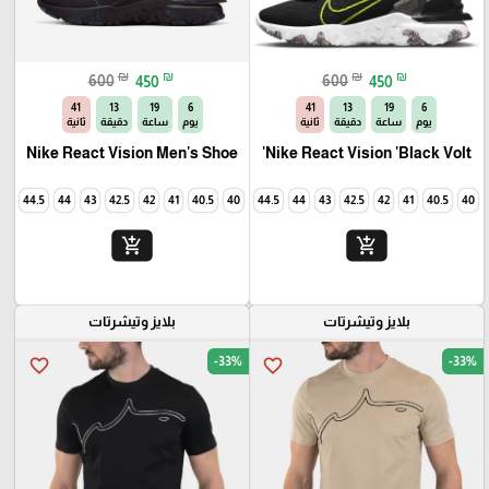
₪
₪
₪
₪
600
450
600
450
40
13
19
6
40
13
19
6
يوم
ساعة
دقيقة
ثانية
يوم
ساعة
دقيقة
ثانية
Nike React Vision Men's Shoe
Nike React Vision 'Black Volt'
45
44.5
44
43
42.5
42
41
40.5
40
45
44.5
44
43
42.5
42
41
40.5
40
add_shopping_cart
add_shopping_cart
بلايز وتيشرتات
بلايز وتيشرتات
-33%
-33%
favorite_border
favorite_border