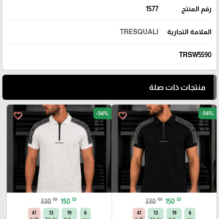
رقم المنتج
1577
العلامة التجارية
TRESQUALI
TRSW5590
منتجات ذات صلة
-54%
-54%
favorite_border
favorite_border
₪
₪
₪
₪
330
150
330
150
40
13
19
6
40
13
19
6