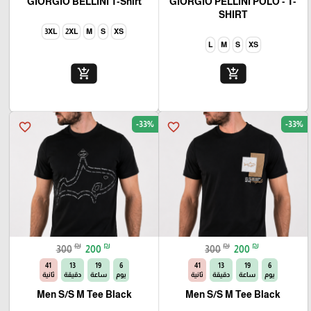
GIORGIO BELLINI T-Shirt
GIORGIO PELLINI POLO - T-
SHIRT
3XL
2XL
M
S
XS
L
M
S
XS
add_shopping_cart
add_shopping_cart
-33%
-33%
favorite_border
favorite_border
₪
₪
₪
₪
300
200
300
200
40
13
19
6
40
13
19
6
يوم
ساعة
دقيقة
ثانية
يوم
ساعة
دقيقة
ثانية
Men S/S M Tee Black
Men S/S M Tee Black