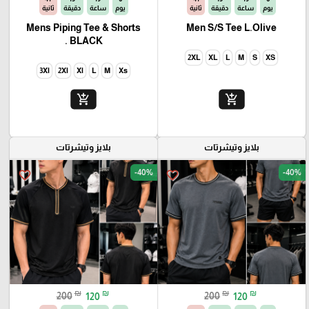
يوم
ساعة
دقيقة
ثانية
يوم
ساعة
دقيقة
ثانية
Mens Piping Tee & Shorts
Men S/S Tee L.Olive
BLACK .
2XL
XL
L
M
S
XS
3Xl
2Xl
Xl
L
M
Xs
add_shopping_cart
add_shopping_cart
بلايز وتيشرتات
بلايز وتيشرتات
-40%
-40%
favorite_border
favorite_border
₪
₪
₪
₪
200
120
200
120