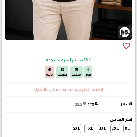
favorite_border
-39%
خصم لفترة محدودة
40
13
19
6
يوم
ساعة
دقيقة
ثانية
الكمية المتوفرة محدودة سارع بالشراء
السعر
₪
₪
280
170
اختر القياس
5XL
4XL
3XL
2XL
XL