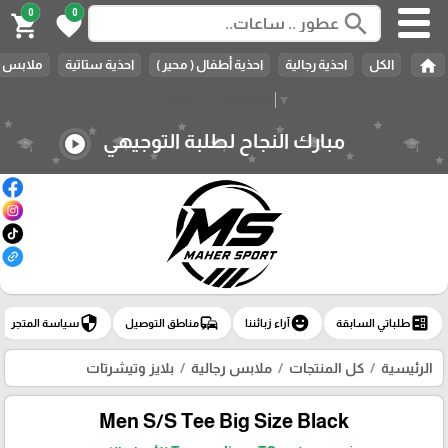
0
0
search
shopping_cart
favorite
home
الكل
احذية رجالية
احذية أطفال ( محير )
احذية ستاتية
ملابس ر
Select Language
▼
مبارك النجاح لطلبة التوجيهي
play_circle
security
commute
emoji_emotions
ballot
طلباتي السابقة
آراء زبائننا
مناطق التوصيل
سياسة المتجر
الرئيسية
كل المنتجات
ملابس رجالية
بلايز وتيشرتات
Men S/S Tee Big Size Black