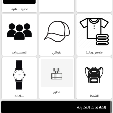
احذية ستاتية
ملابس رجالية
طواقي
اكسسورات
عطور
الشنط
ساعات
العلامات التجارية