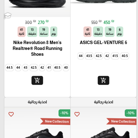
₪
₪
₪
₪
300
270
550
450
40
13
19
6
40
13
19
6
يوم
ساعة
دقيقة
ثانية
يوم
ساعة
دقيقة
ثانية
Nike Revolution 8 Men's
ASICS GEL-VENTURE 6
Realtree® Road Running
Shoes
44
43.5
42.5
42
41.5
40.5
44.5
44
43
42.5
42
41
40.5
40
add_shopping_cart
add_shopping_cart
احذية رجالية
احذية رجالية
-10%
-10%
favorite_border
favorite_border
New Collection
New Collection