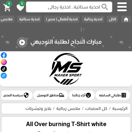
0
0
search
shopping_cart
favorite
home
الكل
احذية رجالية
احذية أطفال ( محير )
احذية ستاتية
ملابس ر
Select Language
▼
مبارك النجاح لطلبة التوجيهي
play_circle
security
commute
emoji_emotions
ballot
طلباتي السابقة
آراء زبائننا
مناطق التوصيل
سياسة المتجر
الرئيسية
كل المنتجات
ملابس رجالية
بلايز وتيشرتات
All Over burning T-Shirt white