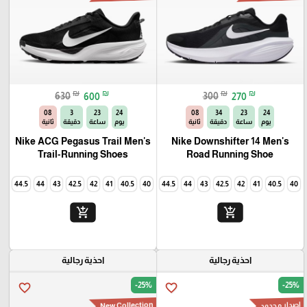
₪
₪
₪
₪
630
600
300
270
06
3
23
24
06
34
23
24
يوم
ساعة
دقيقة
ثانية
يوم
ساعة
دقيقة
ثانية
Nike ACG Pegasus Trail Men's
Nike Downshifter 14 Men's
Trail-Running Shoes
Road Running Shoe
44.5
44
43
42.5
42
41
40.5
40
45
44.5
44
43
42.5
42
41
40.5
40
add_shopping_cart
add_shopping_cart
احذية رجالية
احذية رجالية
-25%
-25%
favorite_border
favorite_border
New Collection
اصدار محدود