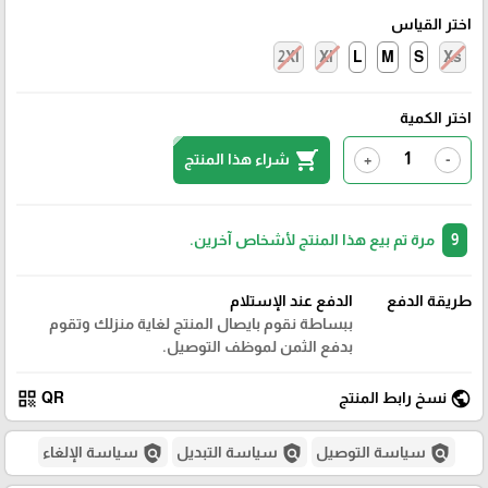
اختر القياس
2Xl
Xl
L
M
S
Xs
اختر الكمية
shopping_cart
شراء هذا المنتج
+
-
9
مرة تم بيع هذا المنتج لأشخاص آخرين.
طريقة الدفع
الدفع عند الإستلام
ببساطة نقوم بايصال المنتج لغاية منزلك وتقوم
بدفع الثمن لموظف التوصيل.
qr_code
public
نسخ رابط المنتج
QR
policy
policy
policy
سياسة التوصيل
سياسة التبديل
سياسة الإلغاء