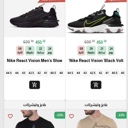
₪
₪
₪
₪
600
450
600
450
06
38
22
24
06
29
21
24
يوم
ساعة
دقيقة
ثانية
يوم
ساعة
دقيقة
ثانية
Nike React Vision Men's Shoe
Nike React Vision 'Black Volt'
45
44.5
44
43
42.5
42
41
40.5
40
45
44.5
44
43
42.5
42
41
40.5
40
add_shopping_cart
add_shopping_cart
🎓
بلايز وتيشرتات
بلايز وتيشرتات
-33%
-33%
favorite_border
favorite_border