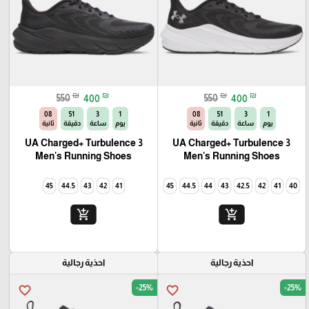
₪
₪
₪
₪
550
400
550
400
06
51
3
1
06
51
3
1
يوم
ساعة
دقيقة
ثانية
يوم
ساعة
دقيقة
ثانية
UA Charged+ Turbulence 3
UA Charged+ Turbulence 3
Men's Running Shoes
Men's Running Shoes
45
44.5
43
42
41
45
44.5
44
43
42.5
42
41
40
add_shopping_cart
add_shopping_cart
احذية رجالية
احذية رجالية
-25%
-25%
favorite_border
favorite_border