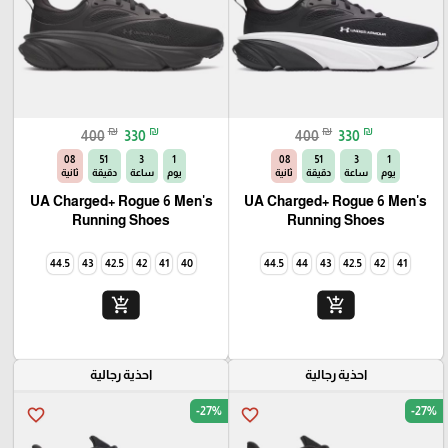
₪
₪
₪
₪
400
330
400
330
06
51
3
1
06
51
3
1
يوم
ساعة
دقيقة
ثانية
يوم
ساعة
دقيقة
ثانية
UA Charged+ Rogue 6 Men's
UA Charged+ Rogue 6 Men's
Running Shoes
Running Shoes
44.5
43
42.5
42
41
40
44.5
44
43
42.5
42
41
add_shopping_cart
add_shopping_cart
احذية رجالية
احذية رجالية
-27%
-27%
favorite_border
favorite_border