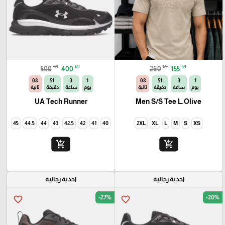
₪
₪
₪
₪
500
400
260
155
06
51
3
1
06
51
3
1
يوم
ساعة
دقيقة
ثانية
يوم
ساعة
دقيقة
ثانية
UA Tech Runner
Men S/S Tee L.Olive
45
44.5
44
43
42.5
42
41
40
2XL
XL
L
M
S
XS
add_shopping_cart
add_shopping_cart
احذية رجالية
احذية رجالية
-27%
-20%
favorite_border
favorite_border