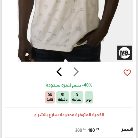
arrow_back_ios
arrow_forward_ios
favorite_border
-40%
خصم لفترة محدودة
06
51
3
1
يوم
ساعة
دقيقة
ثانية
الكمية المتوفرة محدودة سارع بالشراء
السعر
₪
₪
300
180