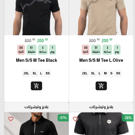
₪
₪
₪
₪
300
200
300
200
06
51
3
1
06
51
3
1
يوم
ساعة
دقيقة
ثانية
يوم
ساعة
دقيقة
ثانية
Men S/S M Tee Black
Men S/S M Tee L.Olive
2XL
XL
L
XS
2XL
XL
L
M
S
XS
add_shopping_cart
add_shopping_cart
بلايز وتيشرتات
بلايز وتيشرتات
-57%
-28%
favorite_border
favorite_border