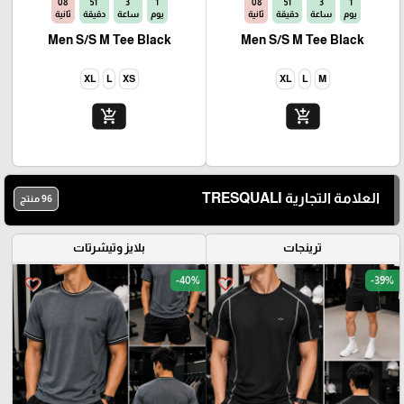
06
51
3
1
06
51
3
1
يوم
ساعة
دقيقة
ثانية
يوم
ساعة
دقيقة
ثانية
Men S/S M Tee Black
Men S/S M Tee Black
XL
L
XS
XL
L
M
add_shopping_cart
add_shopping_cart
العلامة التجارية TRESQUALI
96 منتج
ترينجات
بلايز وتيشرتات
-40%
-39%
favorite_border
favorite_border