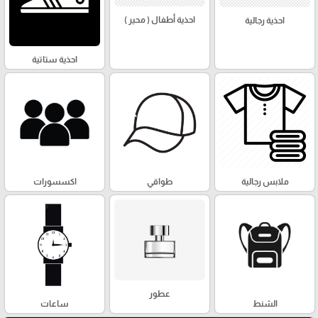
احذية أطفال ( محير )
احذية رجالية
احذية ستاتية
ملابس رجالية
طواقي
اكسسورات
عطور
الشنط
ساعات