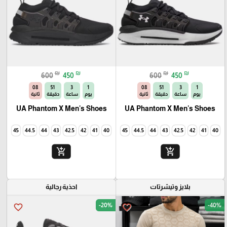
₪
₪
₪
₪
600
450
600
450
06
51
3
1
06
51
3
1
يوم
ساعة
دقيقة
ثانية
يوم
ساعة
دقيقة
ثانية
UA Phantom X Men's Shoes
UA Phantom X Men's Shoes
45
44.5
44
43
42.5
42
41
40
45
44.5
44
43
42.5
42
41
40
add_shopping_cart
add_shopping_cart
بلايز وتيشرتات
احذية رجالية
-20%
-40%
favorite_border
favorite_border