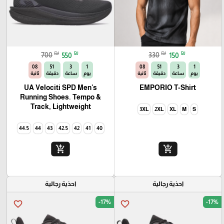
₪
₪
₪
₪
700
550
330
150
06
51
3
1
06
51
3
1
يوم
ساعة
دقيقة
ثانية
يوم
ساعة
دقيقة
ثانية
UA Velociti SPD Men's
EMPORIO T-Shirt
Running Shoes. Tempo &
Track, Lightweight
3XL
2XL
XL
M
S
44.5
44
43
42.5
42
41
40
add_shopping_cart
add_shopping_cart
احذية رجالية
احذية رجالية
-17%
-17%
favorite_border
favorite_border