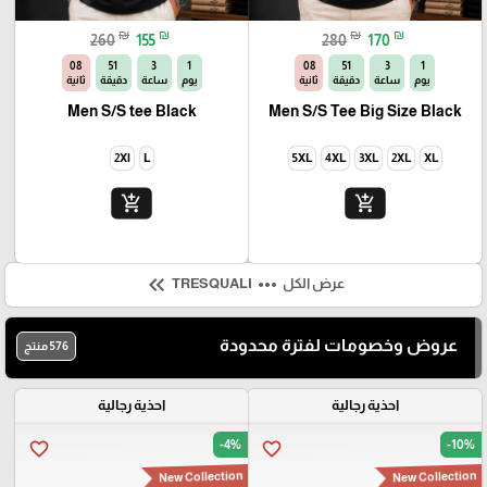
₪
₪
₪
₪
260
155
280
170
06
51
3
1
06
51
3
1
يوم
ساعة
دقيقة
ثانية
يوم
ساعة
دقيقة
ثانية
Men S/S tee Black
Men S/S Tee Big Size Black
2Xl
L
5XL
4XL
3XL
2XL
XL
add_shopping_cart
add_shopping_cart
keyboard_double_arrow_left
more_horiz
عرض الكل
TRESQUALI
عروض وخصومات لفترة محدودة
576 منتج
احذية رجالية
احذية رجالية
-4%
-10%
favorite_border
favorite_border
New Collection
New Collection