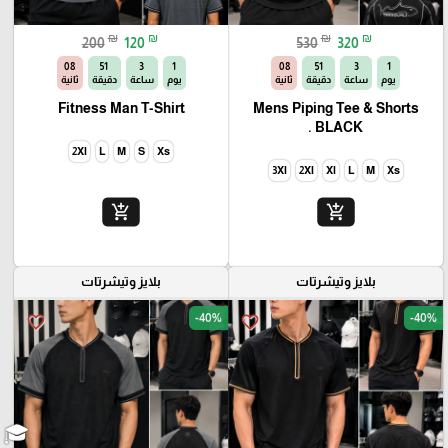
₪
₪
₪
₪
200
120
530
320
06
51
3
1
06
51
3
1
يوم
ساعة
دقيقة
ثانية
يوم
ساعة
دقيقة
ثانية
Fitness Man T-Shirt
Mens Piping Tee & Shorts
BLACK .
2Xl
L
M
S
Xs
3Xl
2Xl
Xl
L
M
Xs
add_shopping_cart
add_shopping_cart
بلايز وتيشرتات
بلايز وتيشرتات
-40%
-40%
favorite_border
favorite_border