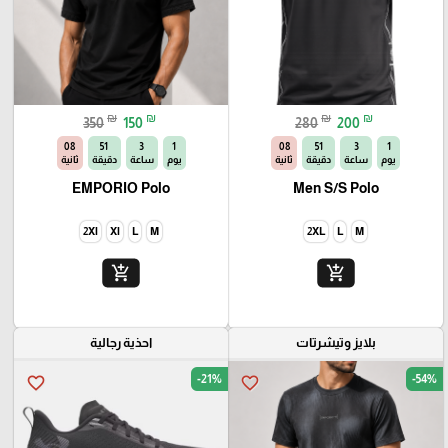
₪
₪
₪
₪
350
150
280
200
06
51
3
1
06
51
3
1
يوم
ساعة
دقيقة
ثانية
يوم
ساعة
دقيقة
ثانية
EMPORIO Polo
Men S/S Polo
2Xl
Xl
L
M
2XL
L
M
add_shopping_cart
add_shopping_cart
بلايز وتيشرتات
احذية رجالية
-21%
-54%
favorite_border
favorite_border