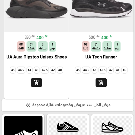
₪
₪
₪
₪
550
400
500
400
06
51
3
1
06
51
3
1
يوم
ساعة
دقيقة
ثانية
يوم
ساعة
دقيقة
ثانية
UA Aura Ripstop Unisex Shoes
UA Tech Runner
45
44.5
44
43
42.5
42
40
45
44.5
43
42.5
42
41
40
add_shopping_cart
add_shopping_cart
keyboard_double_arrow_left
more_horiz
عرض الكل
عروض وخصومات لفترة محدودة