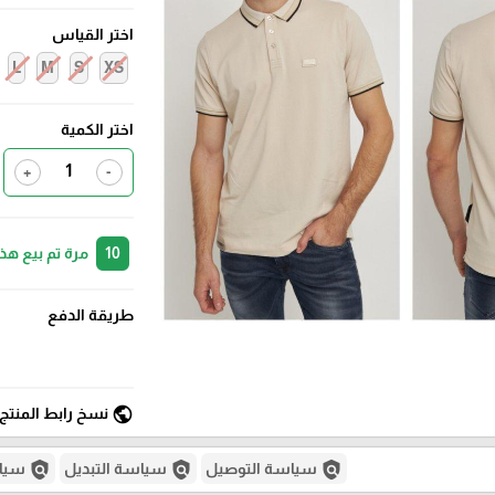
اختر القياس
L
M
S
XS
اختر الكمية
+
-
10
مرة تم بيع هذ
طريقة الدفع
public
نسخ رابط المنتج
policy
policy
policy
سياسة التوصيل
سياسة التبديل
سياس