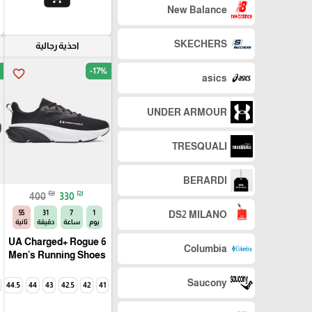
New Balance
SKECHERS
احذية رجالية
-17%
favorite_border
asics
UNDER ARMOUR
TRESQUALI
BERARDI
₪
₪
400
330
54
31
7
1
DS2 MILANO
يوم
ساعة
دقيقة
ثانية
UA Charged+ Rogue 6
Columbia
Men's Running Shoes
Saucony
44.5
44
43
42.5
42
41