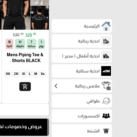
الرئيسية
₪
₪
530
320
احذية رجالية
54
31
7
1
يوم
ساعة
دقيقة
ثانية
Mens Piping Tee &
احذية أطفال ( محير )
Shorts BLACK .
احذية ستاتية
3Xl
2Xl
Xl
L
M
Xs
chevron_left
ملابس رجالية
add_shopping_cart
طواقي
اكسسورات
عروض وخصومات لفت
الشنط