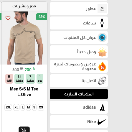
بلايز وتيشرتات
عطور
-33%
favorite_border
ساعات
عرض كل المنتجات
وصل حديثاً
عروض وخصومات لفترة
محدودة
₪
₪
300
200
54
31
7
1
اتصل بنا
يوم
ساعة
دقيقة
ثانية
Men S/S M Tee
العلامات التجارية
L.Olive
adidas
2XL
XL
L
M
S
XS
Nike
add_shopping_cart