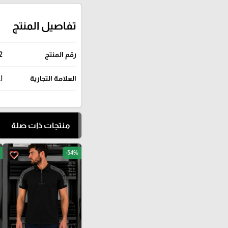
تفاصيل المنتج
رقم المنتج
2
العلامة التجارية
I
منتجات ذات صلة
-54%
favorite_border