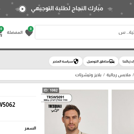
مبارك النجاح لطلبة التوجيهي
play_circle
0
0
g_cart
favorite
المفضلة
security
commute
اء زبائننا
مناطق التوصيل
سياسة المتجر
ملابس رجالية
بلايز وتيشرتات
W5062
السعر