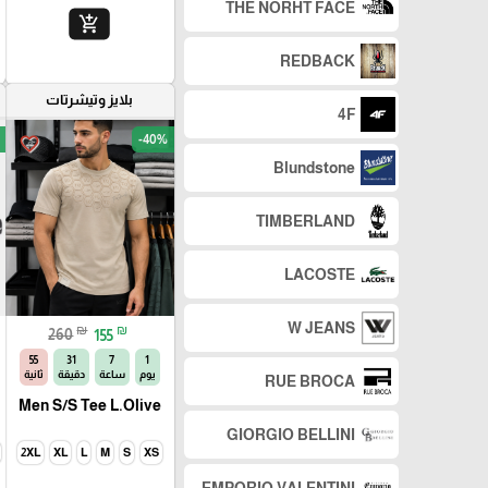
THE NORHT FACE
add_shopping_cart
REDBACK
بلايز وتيشرتات
4F
-40%
favorite_border
Blundstone
TIMBERLAND
LACOSTE
W JEANS
₪
₪
260
155
54
31
7
1
يوم
ساعة
دقيقة
ثانية
RUE BROCA
Men S/S Tee L.Olive
GIORGIO BELLINI
2XL
XL
L
M
S
XS