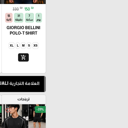
₪
₪
330
150
54
31
7
1
يوم
ساعة
دقيقة
ثانية
GIORGIO BELLINI
POLO-T SHIRT
XL
L
M
S
XS
add_shopping_cart
العلامة التجارية TRESQUALI
ترينجات
-39%
favorite_border