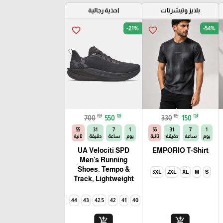
بلايز وتيشرتات
احذية رجالية
-21%
-54%
favorite_border
favorite_border
🎓
₪
₪
₪
₪
700
550
330
150
54
31
7
1
54
31
7
1
يوم
ساعة
دقيقة
ثانية
يوم
ساعة
دقيقة
ثانية
UA Velociti SPD
EMPORIO T-Shirt
Men's Running
Shoes. Tempo &
3XL
2XL
XL
M
S
Track, Lightweight
44.5
44
43
42.5
42
41
40
add_shopping_cart
add_shopping_cart