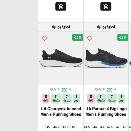
add_shopping_cart
add_shopping_cart
احذية رجالية
احذية رجالية
-28%
-28%
favorite_border
favorite_border
₪
₪
₪
₪
350
250
350
250
54
31
7
1
54
31
7
1
يوم
ساعة
دقيقة
ثانية
يوم
ساعة
دقيقة
ثانية
UA Charged+ Ascend
UA Pursuit 4 Big Logo
Men's Running Shoes
Men's Running Shoes
45
44.5
42.5
40
44.5
44
43
42.5
42
45
40
4