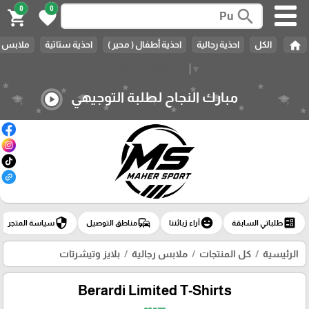
0
0
search
shopping_cart
favorite
home
الكل
احذية رجالية
احذية أطفال ( محير )
احذية ستاتية
ملابس ر
Select Language
▼
مبارك النجاح لطلبة التوجيهي
play_circle
security
commute
emoji_emotions
ballot
طلباتي السابقة
آراء زبائننا
مناطق التوصيل
سياسة المتجر
الرئيسية
كل المنتجات
ملابس رجالية
بلايز وتيشرتات
Berardi Limited T-Shirts