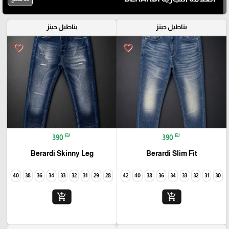
بناطيل جينز
بناطيل جينز
favorite_border
favorite_border
₪
₪
390
390
Berardi Skinny Leg
Berardi Slim Fit
40
38
36
34
33
32
31
29
28
42
40
38
36
34
33
32
31
30
add_shopping_cart
add_shopping_cart