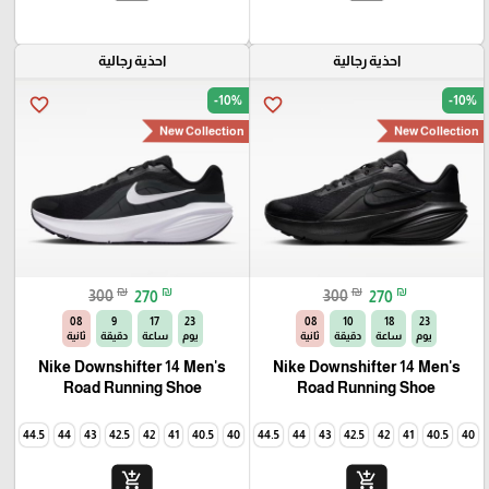
احذية رجالية
احذية رجالية
-10%
-10%
favorite_border
favorite_border
New Collection
New Collection
₪
₪
₪
₪
300
270
300
270
07
9
17
23
07
10
18
23
يوم
ساعة
دقيقة
ثانية
يوم
ساعة
دقيقة
ثانية
Nike Downshifter 14 Men's
Nike Downshifter 14 Men's
Road Running Shoe
Road Running Shoe
45
44.5
44
43
42.5
42
41
40.5
40
45
44.5
44
43
42.5
42
41
40.5
40
add_shopping_cart
add_shopping_cart