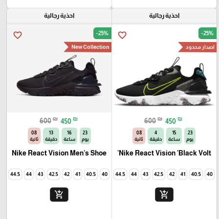
احذية رجالية
احذية رجالية
-25%
-25%
favorite_border
favorite_border
اصدار محدود
New Collection
₪
₪
₪
₪
600
450
600
450
07
13
16
23
07
4
15
23
يوم
ساعة
دقيقة
ثانية
يوم
ساعة
دقيقة
ثانية
Nike React Vision Men's Shoe
Nike React Vision 'Black Volt'
45
44.5
44
43
42.5
42
41
40.5
40
45
44.5
44
43
42.5
42
41
40.5
40
add_shopping_cart
add_shopping_cart