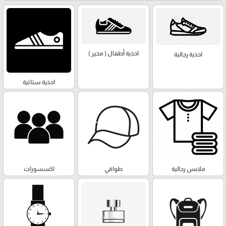
احذية أطفال ( محير )
احذية رجالية
احذية ستاتية
ملابس رجالية
طواقي
اكسسورات