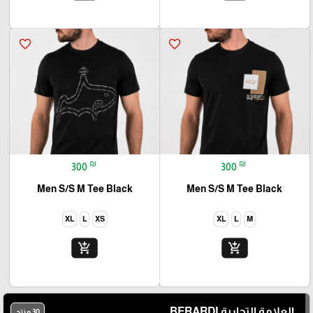
favorite_border
favorite_border
₪
₪
300
300
Men S/S M Tee Black
Men S/S M Tee Black
XL
L
XS
XL
L
M
add_shopping_cart
add_shopping_cart
العلامة التجارية BERARDI
30 منتج