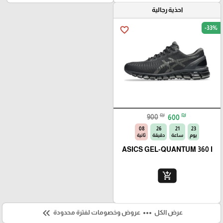
احذية رجالية
-33%
favorite_border
₪
₪
900
600
07
26
21
23
يوم
ساعة
دقيقة
ثانية
ASICS GEL-QUANTUM 360 I
add_shopping_cart
keyboard_double_arrow_left
more_horiz
عرض الكل
عروض وخصومات لفترة محدودة