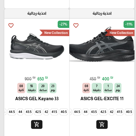
احذية رجالية
احذية رجالية
-27%
-11%
favorite_border
favorite_border
New Collection
New Collection
₪
₪
₪
₪
900
650
450
400
07
55
20
23
07
7
1
24
يوم
ساعة
دقيقة
ثانية
يوم
ساعة
دقيقة
ثانية
ASICS GEL Kayano 33
ASICS GEL-EXCITE 11
45
44.5
44
43.5
42.5
42
41.5
40.5
45
44.5
44
43.5
42.5
42
41.5
40.5
add_shopping_cart
add_shopping_cart