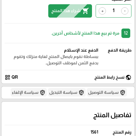
shopping_cart
شراء هذا المنتج
+
-
12
مرة تم بيع هذا المنتج لأشخاص آخرين.
طريقة الدفع
الدفع عند الإستلام
ببساطة نقوم بايصال المنتج لغاية منزلك وتقوم
بدفع الثمن لموظف التوصيل.
qr_code
public
نسخ رابط المنتج
QR
policy
policy
policy
سياسة التوصيل
سياسة التبديل
سياسة الإلغاء
تفاصيل المنتج
رقم المنتج
1561