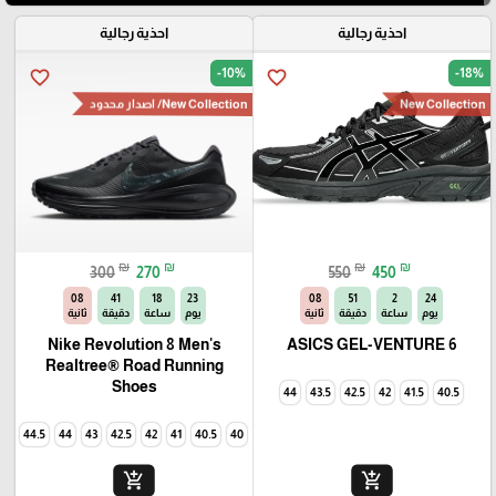
احذية رجالية
احذية رجالية
-10%
-18%
favorite_border
favorite_border
New Collection
New Collection/ اصدار محدود
🎓
₪
₪
₪
₪
300
270
550
450
07
41
18
23
07
51
2
24
يوم
ساعة
دقيقة
ثانية
يوم
ساعة
دقيقة
ثانية
Nike Revolution 8 Men's
ASICS GEL-VENTURE 6
Realtree® Road Running
Shoes
44
43.5
42.5
42
41.5
40.5
44.5
44
43
42.5
42
41
40.5
40
add_shopping_cart
add_shopping_cart