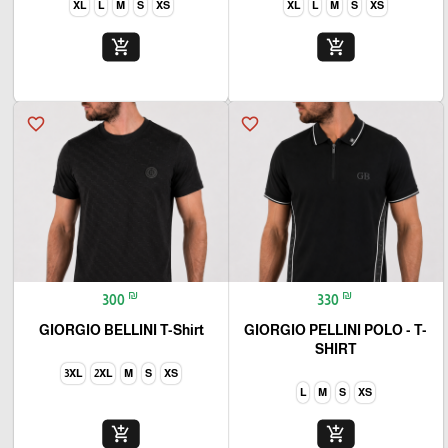
XL
L
M
S
XS
XL
L
M
S
XS
add_shopping_cart
add_shopping_cart
favorite_border
favorite_border
₪
₪
300
330
GIORGIO BELLINI T-Shirt
GIORGIO PELLINI POLO - T-
SHIRT
3XL
2XL
M
S
XS
L
M
S
XS
add_shopping_cart
add_shopping_cart