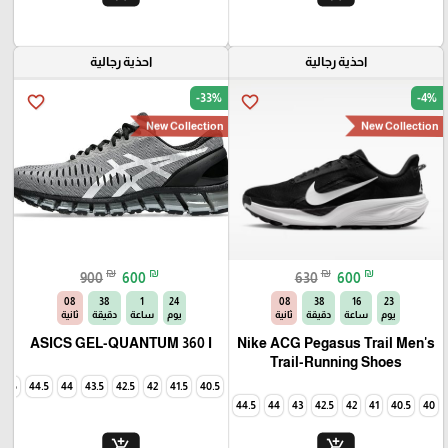
احذية رجالية
احذية رجالية
-33%
-4%
favorite_border
favorite_border
New Collection
New Collection
₪
₪
₪
₪
900
600
630
600
07
38
1
24
07
38
16
23
يوم
ساعة
دقيقة
ثانية
يوم
ساعة
دقيقة
ثانية
ASICS GEL-QUANTUM 360 I
Nike ACG Pegasus Trail Men's
Trail-Running Shoes
45
44.5
44
43.5
42.5
42
41.5
40.5
44.5
44
43
42.5
42
41
40.5
40
add_shopping_cart
add_shopping_cart