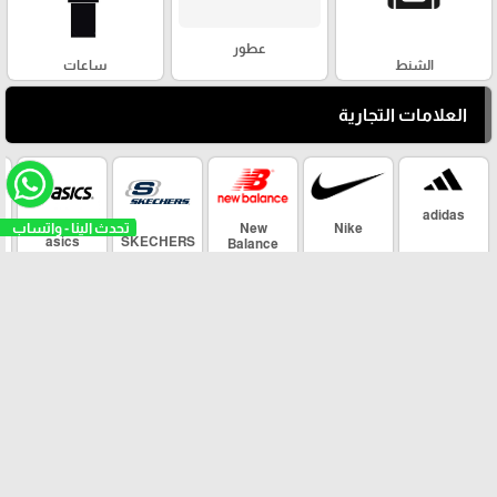
عطور
الشنط
ساعات
العلامات التجارية
adidas
تحدث الينا - وا
New
Nike
asics
SKECHERS
Balance
arrow_upward
Maher Sport ©