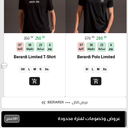
₪
₪
₪
₪
350
250
370
280
06
38
23
6
06
38
23
6
يوم
ساعة
دقيقة
ثانية
يوم
ساعة
دقيقة
ثانية
Berardi Limited T-Shirt
Berardi Polo Limited
3Xl
L
M
S
Xs
Xl
L
M
Xs
add_shopping_cart
add_shopping_cart
keyboard_double_arrow_left
more_horiz
عرض الكل
BERARDI
عروض وخصومات لفترة محدودة
581 منتج