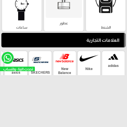
عطور
الشنط
ساعات
العلامات التجارية
تحدث الي
adidas
New
Nike
asics
SKECHERS
Balance
arrow_upward
Maher Sport ©