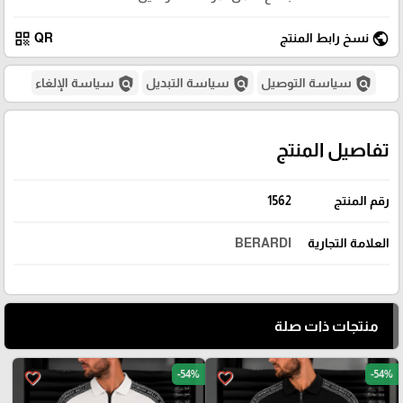
qr_code
public
نسخ رابط المنتج
QR
policy
policy
policy
سياسة التوصيل
سياسة التبديل
سياسة الإلغاء
تفاصيل المنتج
رقم المنتج
1562
العلامة التجارية
BERARDI
منتجات ذات صلة
-54%
-54%
favorite_border
favorite_border