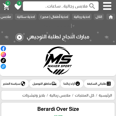
0
0
search
shopping_cart
favorite
home
الكل
احذية رجالية
احذية أطفال ( محير )
احذية ستاتية
ملابس ر
Select Language
▼
مبارك النجاح لطلبة التوجيهي
play_circle
security
commute
emoji_emotions
ballot
طلباتي السابقة
آراء زبائننا
مناطق التوصيل
سياسة المتجر
الرئيسية
كل المنتجات
ملابس رجالية
بلايز وتيشرتات
Berardi Over Size