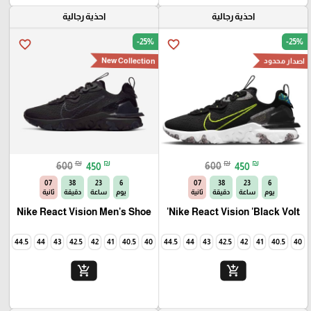
احذية رجالية
احذية رجالية
-25%
-25%
favorite_border
favorite_border
اصدار محدود
New Collection
₪
₪
₪
₪
600
450
600
450
06
38
23
6
06
38
23
6
يوم
ساعة
دقيقة
ثانية
يوم
ساعة
دقيقة
ثانية
Nike React Vision Men's Shoe
Nike React Vision 'Black Volt'
45
44.5
44
43
42.5
42
41
40.5
40
45
44.5
44
43
42.5
42
41
40.5
40
add_shopping_cart
add_shopping_cart