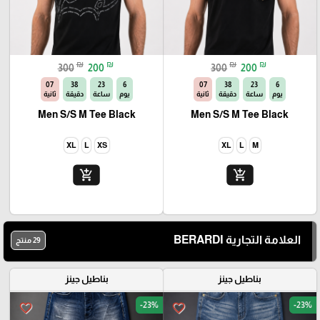
₪
₪
₪
₪
300
200
300
200
06
38
23
6
06
38
23
6
يوم
ساعة
دقيقة
ثانية
يوم
ساعة
دقيقة
ثانية
Men S/S M Tee Black
Men S/S M Tee Black
XL
L
XS
XL
L
M
add_shopping_cart
add_shopping_cart
العلامة التجارية BERARDI
29 منتج
بناطيل جينز
بناطيل جينز
-23%
-23%
favorite_border
favorite_border