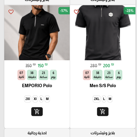
-57%
-28%
favorite_border
favorite_border
₪
₪
₪
₪
350
150
280
200
06
38
23
6
06
38
23
6
يوم
ساعة
دقيقة
ثانية
يوم
ساعة
دقيقة
ثانية
EMPORIO Polo
Men S/S Polo
2Xl
Xl
L
M
2XL
L
M
add_shopping_cart
add_shopping_cart
بلايز وتيشرتات
احذية رجالية