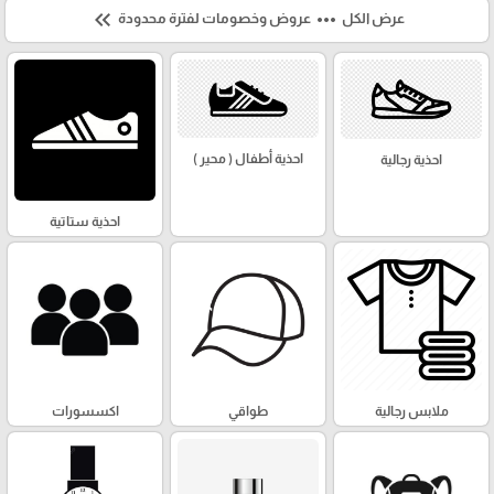
keyboard_double_arrow_left
more_horiz
عرض الكل
عروض وخصومات لفترة محدودة
احذية أطفال ( محير )
احذية رجالية
احذية ستاتية
ملابس رجالية
طواقي
اكسسورات