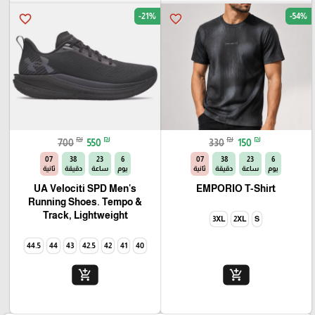
-21%
-54%
favorite_border
favorite_border
₪
₪
₪
₪
700
550
330
150
06
38
23
6
06
38
23
6
يوم
ساعة
دقيقة
ثانية
يوم
ساعة
دقيقة
ثانية
UA Velociti SPD Men's
EMPORIO T-Shirt
Running Shoes. Tempo &
Track, Lightweight
3XL
2XL
S
44.5
44
43
42.5
42
41
40
add_shopping_cart
add_shopping_cart