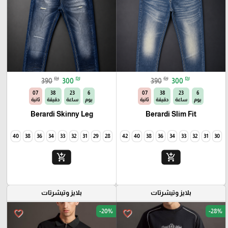
₪
₪
₪
₪
390
300
390
300
06
38
23
6
06
38
23
6
يوم
ساعة
دقيقة
ثانية
يوم
ساعة
دقيقة
ثانية
Berardi Skinny Leg
Berardi Slim Fit
40
38
36
34
33
32
31
29
28
42
40
38
36
34
33
32
31
30
add_shopping_cart
add_shopping_cart
بلايز وتيشرتات
بلايز وتيشرتات
-20%
-28%
favorite_border
favorite_border