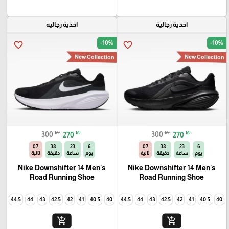
احذية رجالية
احذية رجالية
-10%
-10%
favorite_border
favorite_border
New Collection
New Collection
₪
₪
₪
₪
300
270
300
270
06
38
23
6
06
38
23
6
يوم
ساعة
دقيقة
ثانية
يوم
ساعة
دقيقة
ثانية
Nike Downshifter 14 Men's
Nike Downshifter 14 Men's
Road Running Shoe
Road Running Shoe
45
44.5
44
43
42.5
42
41
40.5
40
45
44.5
44
43
42.5
42
41
40.5
40
add_shopping_cart
add_shopping_cart