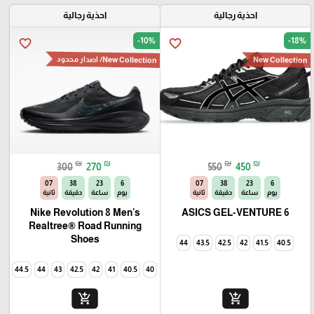
احذية رجالية
احذية رجالية
-10%
-18%
favorite_border
favorite_border
New Collection
New Collection
/ اصدار محدود
₪
₪
₪
₪
300
270
550
450
06
38
23
6
06
38
23
6
يوم
ساعة
دقيقة
ثانية
يوم
ساعة
دقيقة
ثانية
Nike Revolution 8 Men's
ASICS GEL-VENTURE 6
Realtree® Road Running
Shoes
44
43.5
42.5
42
41.5
40.5
44.5
44
43
42.5
42
41
40.5
40
add_shopping_cart
add_shopping_cart