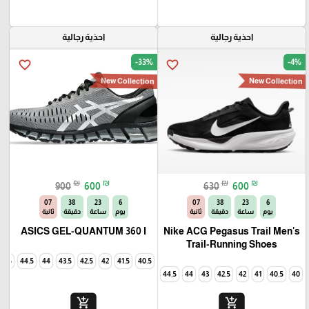
احذية رجالية
احذية رجالية
🎓
-33%
-4%
favorite_border
favorite_border
New Collection
New Collection
₪
₪
₪
₪
900
600
630
600
06
38
23
6
06
38
23
6
يوم
ساعة
دقيقة
ثانية
يوم
ساعة
دقيقة
ثانية
ASICS GEL-QUANTUM 360 I
Nike ACG Pegasus Trail Men's
Trail-Running Shoes
45
44.5
44
43.5
42.5
42
41.5
40.5
44.5
44
43
42.5
42
41
40.5
40
add_shopping_cart
add_shopping_cart