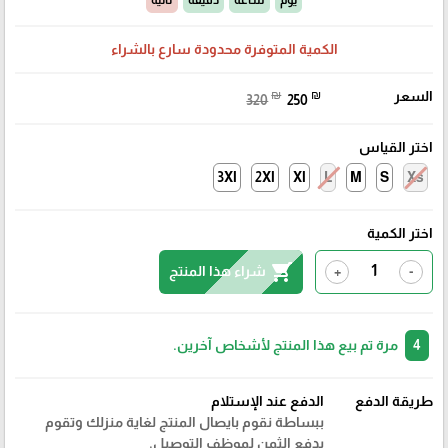
يوم
ساعة
دقيقة
ثانية
الكمية المتوفرة محدودة سارع بالشراء
السعر
₪
₪
320
250
اختر القياس
3Xl
2Xl
Xl
L
M
S
Xs
اختر الكمية
shopping_cart
شراء هذا المنتج
+
-
4
مرة تم بيع هذا المنتج لأشخاص آخرين.
طريقة الدفع
الدفع عند الإستلام
ببساطة نقوم بايصال المنتج لغاية منزلك وتقوم
بدفع الثمن لموظف التوصيل.