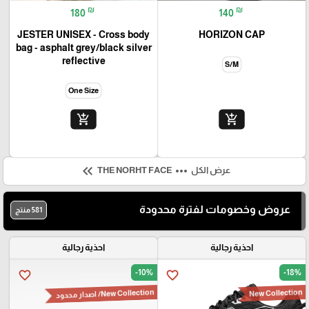
₪
₪
180
140
JESTER UNISEX - Cross body
HORIZON CAP
bag - asphalt grey/black silver
reflective
S/M
One Size
add_shopping_cart
add_shopping_cart
keyboard_double_arrow_left
more_horiz
عرض الكل
THE NORHT FACE
عروض وخصومات لفترة محدودة
581 منتج
احذية رجالية
احذية رجالية
-10%
-18%
favorite_border
favorite_border
New Collection
New Collection/ اصدار محدود