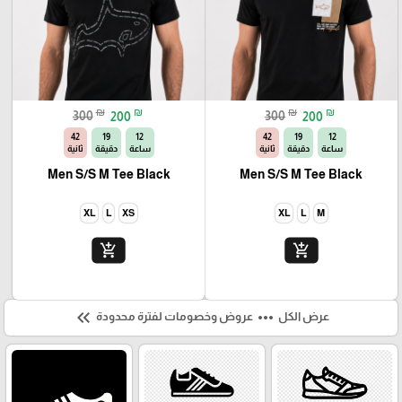
₪
₪
₪
₪
300
200
300
200
40
19
12
40
19
12
ساعة
دقيقة
ثانية
ساعة
دقيقة
ثانية
Men S/S M Tee Black
Men S/S M Tee Black
XL
L
XS
XL
L
M
add_shopping_cart
add_shopping_cart
keyboard_double_arrow_left
more_horiz
عرض الكل
عروض وخصومات لفترة محدودة