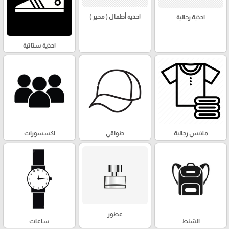
احذية أطفال ( محير )
احذية رجالية
احذية ستاتية
ملابس رجالية
طواقي
اكسسورات
عطور
الشنط
ساعات