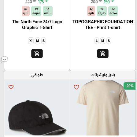
₪
₪
₪
₪
220
175
200
150
40
19
12
40
19
12
ساعة
دقيقة
ثانية
ساعة
دقيقة
ثانية
The North Face 24/7 Logo
TOPOGRAPHIC FOUNDATION
Graphic T-Shirt
TEE - Print T-shirt
Xl
M
S
L
M
S
add_shopping_cart
add_shopping_cart
بلايز وتيشرتات
طواقي
-20%
favorite_border
favorite_border