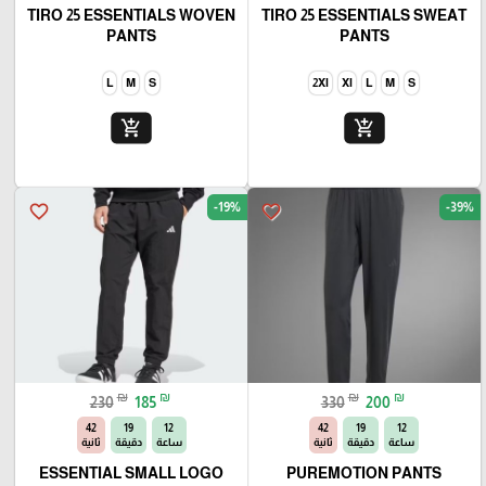
TIRO 25 ESSENTIALS WOVEN
TIRO 25 ESSENTIALS SWEAT
PANTS
PANTS
L
M
S
2Xl
Xl
L
M
S
add_shopping_cart
add_shopping_cart
-19%
-39%
favorite_border
favorite_border
₪
₪
₪
₪
230
185
330
200
40
19
12
40
19
12
ساعة
دقيقة
ثانية
ساعة
دقيقة
ثانية
ESSENTIAL SMALL LOGO
PUREMOTION PANTS