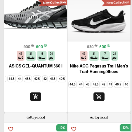
New Collection
New Collection
₪
₪
₪
₪
900
600
630
600
40
31
16
24
40
31
7
24
يوم
ساعة
دقيقة
ثانية
يوم
ساعة
دقيقة
ثانية
ASICS GEL-QUANTUM 360 I
Nike ACG Pegasus Trail Men's
Trail-Running Shoes
45
44.5
44
43.5
42.5
42
41.5
40.5
44.5
44
43
42.5
42
41
40.5
40
add_shopping_cart
add_shopping_cart
احذية رجالية
احذية رجالية
-12%
-12%
favorite_border
favorite_border