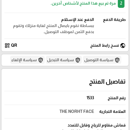
2
مرة تم بيع هذا المنتج لأشخاص آخرين.
طريقة الدفع
الدفع عند الإستلام
ببساطة نقوم بايصال المنتج لغاية منزلك وتقوم
بدفع الثمن لموظف التوصيل.
qr_code
public
نسخ رابط المنتج
QR
policy
policy
policy
سياسة التوصيل
سياسة التبديل
سياسة الإلغاء
تفاصيل المنتج
رقم المنتج
1533
العلامة التجارية
THE NORHT FACE
قماش مقاوم للرياح وقابل للتمدد