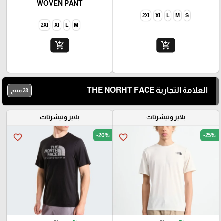
WOVEN PANT
2Xl
Xl
L
M
S
2Xl
Xl
L
M
add_shopping_cart
add_shopping_cart
العلامة التجارية THE NORHT FACE
28 منتج
بلايز وتيشرتات
بلايز وتيشرتات
-20%
-25%
favorite_border
favorite_border