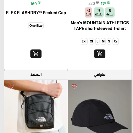
₪
₪
₪
160
220
175
40
19
12
FLEX FLASHDRY™ Peaked Cap
ساعة
دقيقة
ثانية
Men's MOUNTAIN ATHLETICS
One Size
TAPE short-sleeved T-shirt
2Xl
Xl
L
M
S
Xs
add_shopping_cart
add_shopping_cart
طواقي
الشنط
favorite_border
favorite_border