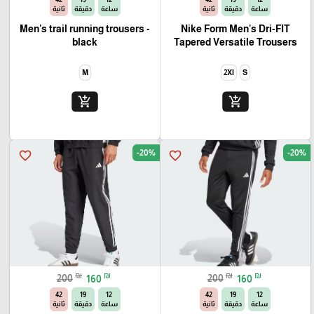
ساعة
دقيقة
ثانية
ساعة
دقيقة
ثانية
Men's trail running trousers -
Nike Form Men's Dri-FIT
black
Tapered Versatile Trousers
M
2Xl
S
add_shopping_cart
add_shopping_cart
-20%
-20%
favorite_border
favorite_border
₪
₪
₪
₪
200
160
200
160
40
19
12
40
19
12
ساعة
دقيقة
ثانية
ساعة
دقيقة
ثانية