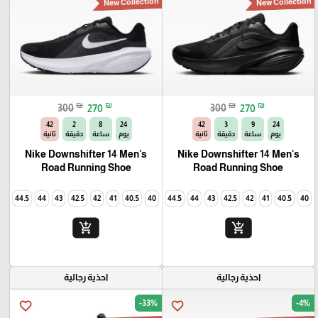
₪
₪
₪
₪
300
270
300
270
40
2
8
24
40
3
9
24
يوم
ساعة
دقيقة
ثانية
يوم
ساعة
دقيقة
ثانية
Nike Downshifter 14 Men's
Nike Downshifter 14 Men's
Road Running Shoe
Road Running Shoe
45
44.5
44
43
42.5
42
41
40.5
40
45
44.5
44
43
42.5
42
41
40.5
40
add_shopping_cart
add_shopping_cart
احذية رجالية
احذية رجالية
-33%
-4%
favorite_border
favorite_border