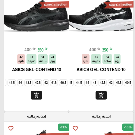
New Collection
New Collection
₪
₪
₪
₪
400
350
400
350
40
33
14
24
40
33
14
24
يوم
ساعة
دقيقة
ثانية
يوم
ساعة
دقيقة
ثانية
ASICS GEL-CONTEND 10
ASICS GEL-CONTEND 10
45
44.5
44
43.5
42.5
42
41.5
40.5
45
44.5
44
43
42.5
42
41.5
40.5
add_shopping_cart
add_shopping_cart
احذية رجالية
احذية رجالية
-11%
-18%
favorite_border
favorite_border