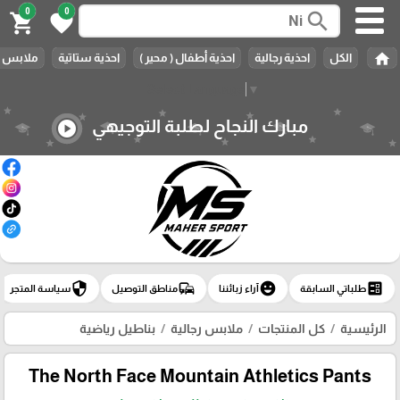
0
0
search
shopping_cart
favorite
home
الكل
احذية رجالية
احذية أطفال ( محير )
احذية ستاتية
ملابس ر
Select Language
▼
مبارك النجاح لطلبة التوجيهي
play_circle
security
commute
emoji_emotions
ballot
طلباتي السابقة
آراء زبائننا
مناطق التوصيل
سياسة المتجر
الرئيسية
كل المنتجات
ملابس رجالية
بناطيل رياضية
The North Face Mountain Athletics Pants