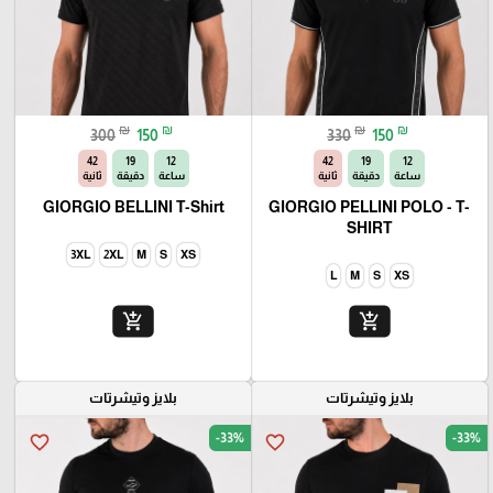
₪
₪
₪
₪
300
150
330
150
40
19
12
40
19
12
ساعة
دقيقة
ثانية
ساعة
دقيقة
ثانية
GIORGIO BELLINI T-Shirt
GIORGIO PELLINI POLO - T-
SHIRT
3XL
2XL
M
S
XS
L
M
S
XS
add_shopping_cart
add_shopping_cart
بلايز وتيشرتات
بلايز وتيشرتات
-33%
-33%
favorite_border
favorite_border