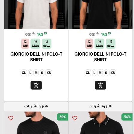
₪
₪
₪
₪
330
150
330
150
40
19
12
40
19
12
ساعة
دقيقة
ثانية
ساعة
دقيقة
ثانية
GIORGIO BELLINI POLO-T
GIORGIO BELLINI POLO-T
SHIRT
SHIRT
XL
L
M
S
XS
XL
L
M
S
XS
add_shopping_cart
add_shopping_cart
بلايز وتيشرتات
بلايز وتيشرتات
-50%
-54%
favorite_border
favorite_border