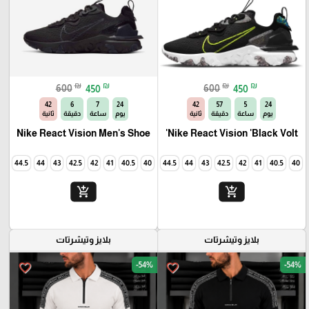
₪
₪
₪
₪
600
450
600
450
40
6
7
24
40
57
5
24
يوم
ساعة
دقيقة
ثانية
يوم
ساعة
دقيقة
ثانية
Nike React Vision Men's Shoe
Nike React Vision 'Black Volt'
45
44.5
44
43
42.5
42
41
40.5
40
45
44.5
44
43
42.5
42
41
40.5
40
add_shopping_cart
add_shopping_cart
بلايز وتيشرتات
بلايز وتيشرتات
-54%
-54%
favorite_border
favorite_border