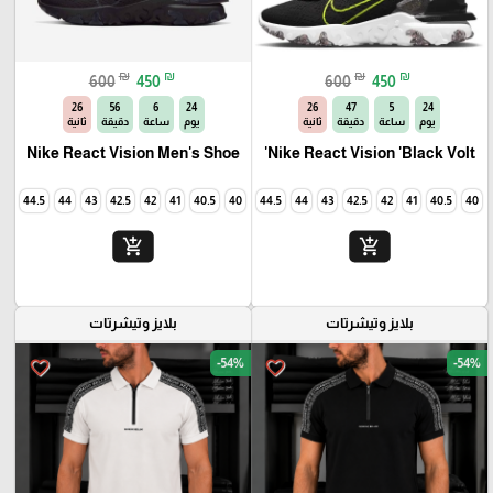
₪
₪
₪
₪
600
450
600
450
25
56
6
24
25
47
5
24
يوم
ساعة
دقيقة
ثانية
يوم
ساعة
دقيقة
ثانية
Nike React Vision Men's Shoe
Nike React Vision 'Black Volt'
45
44.5
44
43
42.5
42
41
40.5
40
45
44.5
44
43
42.5
42
41
40.5
40
add_shopping_cart
add_shopping_cart
بلايز وتيشرتات
بلايز وتيشرتات
-54%
-54%
favorite_border
favorite_border