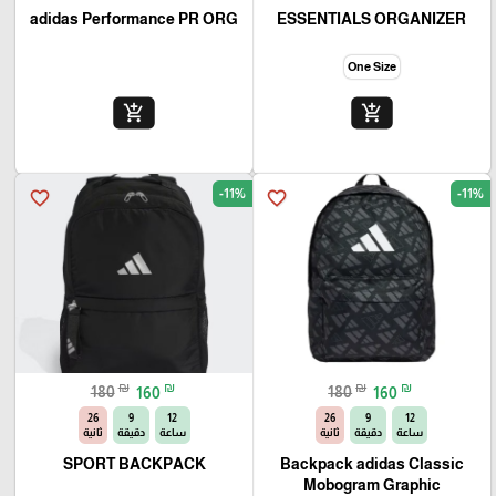
adidas Performance PR ORG
ESSENTIALS ORGANIZER
One Size
add_shopping_cart
add_shopping_cart
-11%
-11%
favorite_border
favorite_border
₪
₪
₪
₪
180
160
180
160
25
9
12
25
9
12
ساعة
دقيقة
ثانية
ساعة
دقيقة
ثانية
SPORT BACKPACK
Backpack adidas Classic
Mobogram Graphic