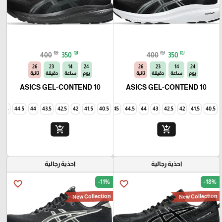
₪
₪
₪
₪
400
350
400
350
25
23
14
24
25
23
14
24
يوم
ساعة
دقيقة
ثانية
يوم
ساعة
دقيقة
ثانية
ASICS GEL-CONTEND 10
ASICS GEL-CONTEND 10
45
44.5
44
43.5
42.5
42
41.5
40.5
45
44.5
44
43
42.5
42
41.5
40.5
add_shopping_cart
add_shopping_cart
احذية رجالية
احذية رجالية
-11%
-18%
favorite_border
favorite_border
New Collection
New Collection