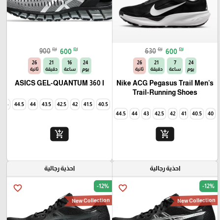
₪
₪
₪
₪
900
600
630
600
25
21
16
24
25
21
7
24
يوم
ساعة
دقيقة
ثانية
يوم
ساعة
دقيقة
ثانية
ASICS GEL-QUANTUM 360 I
Nike ACG Pegasus Trail Men's
Trail-Running Shoes
45
44.5
44
43.5
42.5
42
41.5
40.5
44.5
44
43
42.5
42
41
40.5
40
add_shopping_cart
add_shopping_cart
احذية رجالية
احذية رجالية
-12%
-12%
favorite_border
favorite_border
New Collection
New Collection