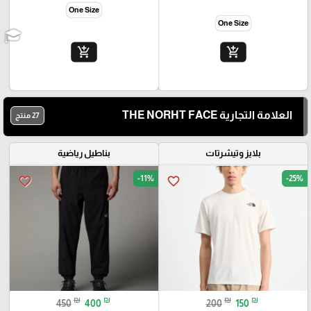
One Size
One Size
add_shopping_cart
add_shopping_cart
العلامة التجارية THE NORHT FACE
27 منتج
بلايز وتيشرتات
بناطيل رياضية
-11%
-25%
favorite_border
favorite_border
₪
₪
₪
₪
450
400
200
150