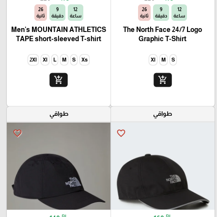
25
9
12
25
9
12
ساعة
دقيقة
ثانية
ساعة
دقيقة
ثانية
Men's MOUNTAIN ATHLETICS
The North Face 24/7 Logo
TAPE short-sleeved T-shirt
Graphic T-Shirt
2Xl
Xl
L
M
S
Xs
Xl
M
S
add_shopping_cart
add_shopping_cart
طواقي
طواقي
favorite_border
favorite_border
₪
₪