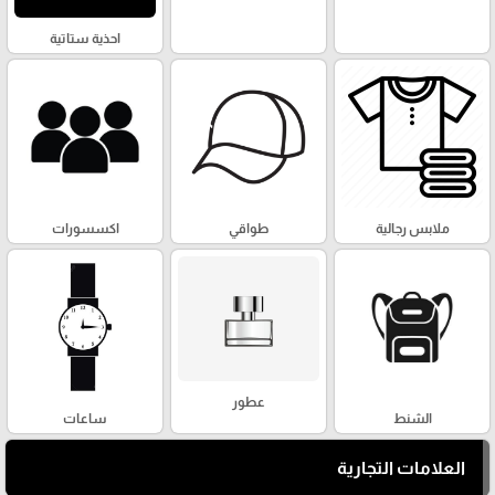
احذية ستاتية
ملابس رجالية
طواقي
اكسسورات
عطور
الشنط
ساعات
العلامات التجارية