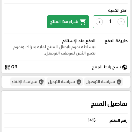
اختر الكمية
shopping_cart
شراء هذا المنتج
+
-
طريقة الدفع
الدفع عند الإستلام
ببساطة نقوم بايصال المنتج لغاية منزلك وتقوم
بدفع الثمن لموظف التوصيل.
qr_code
public
نسخ رابط المنتج
QR
policy
policy
policy
سياسة التوصيل
سياسة التبديل
سياسة الإلغاء
تفاصيل المنتج
رقم المنتج
1415