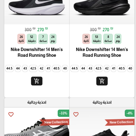
₪
₪
₪
₪
300
270
300
270
25
52
7
24
25
53
8
24
يوم
ساعة
دقيقة
ثانية
يوم
ساعة
دقيقة
ثانية
Nike Downshifter 14 Men's
Nike Downshifter 14 Men's
Road Running Shoe
Road Running Shoe
45
44.5
44
43
42.5
42
41
40.5
40
45
44.5
44
43
42.5
42
41
40.5
40
add_shopping_cart
add_shopping_cart
احذية رجالية
احذية رجالية
-33%
-4%
favorite_border
favorite_border
New Collection
New Collection