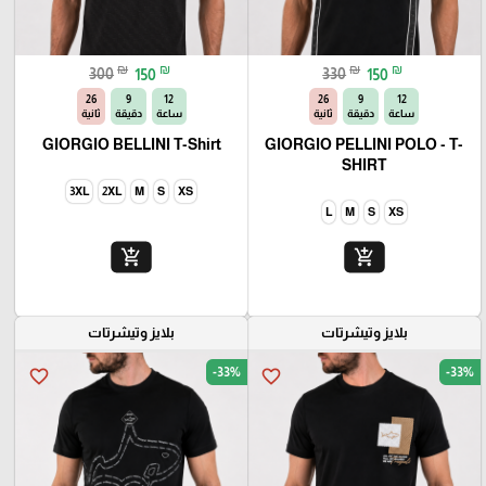
₪
₪
₪
₪
300
150
330
150
25
9
12
25
9
12
ساعة
دقيقة
ثانية
ساعة
دقيقة
ثانية
GIORGIO BELLINI T-Shirt
GIORGIO PELLINI POLO - T-
SHIRT
3XL
2XL
M
S
XS
L
M
S
XS
add_shopping_cart
add_shopping_cart
بلايز وتيشرتات
بلايز وتيشرتات
-33%
-33%
favorite_border
favorite_border