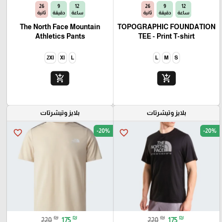
25
9
12
25
9
12
ساعة
دقيقة
ثانية
ساعة
دقيقة
ثانية
The North Face Mountain
TOPOGRAPHIC FOUNDATION
Athletics Pants
TEE - Print T-shirt
2Xl
Xl
L
L
M
S
add_shopping_cart
add_shopping_cart
بلايز وتيشرتات
بلايز وتيشرتات
-20%
-20%
favorite_border
favorite_border
₪
₪
₪
₪
220
175
220
175