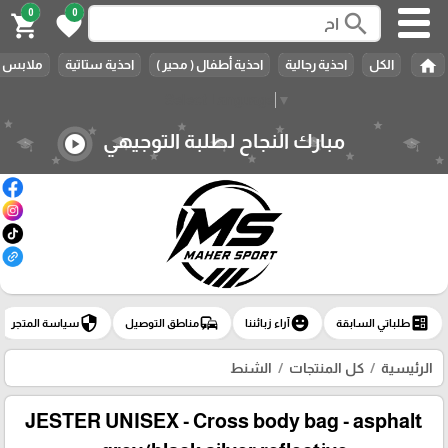
0
0
search
shopping_cart
favorite
🎓
home
الكل
احذية رجالية
احذية أطفال ( محير )
احذية ستاتية
ملابس ر
Select Language
▼
مبارك النجاح لطلبة التوجيهي
play_circle
security
commute
emoji_emotions
ballot
طلباتي السابقة
آراء زبائننا
مناطق التوصيل
سياسة المتجر
الرئيسية
كل المنتجات
الشنط
JESTER UNISEX - Cross body bag - asphalt