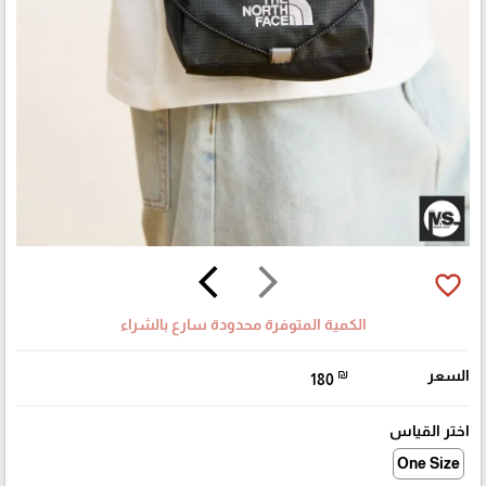
arrow_back_ios
arrow_forward_ios
favorite_border
الكمية المتوفرة محدودة سارع بالشراء
السعر
₪
180
اختر القياس
One Size