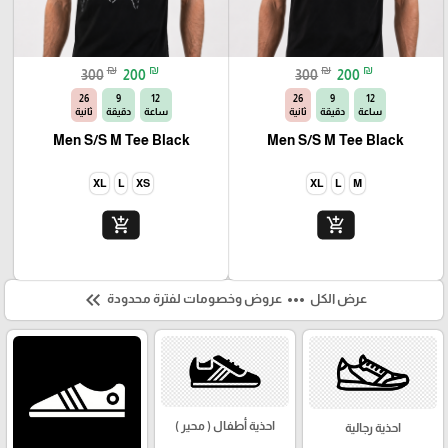
₪
₪
₪
₪
300
200
300
200
25
9
12
25
9
12
ساعة
دقيقة
ثانية
ساعة
دقيقة
ثانية
Men S/S M Tee Black
Men S/S M Tee Black
XL
L
XS
XL
L
M
add_shopping_cart
add_shopping_cart
keyboard_double_arrow_left
more_horiz
عرض الكل
عروض وخصومات لفترة محدودة
احذية أطفال ( محير )
احذية رجالية