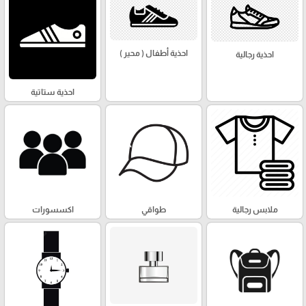
احذية أطفال ( محير )
احذية رجالية
احذية ستاتية
ملابس رجالية
طواقي
اكسسورات