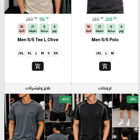
₪
₪
₪
₪
260
155
280
200
49
21
0
6
49
21
0
6
يوم
ساعة
دقيقة
ثانية
يوم
ساعة
دقيقة
ثانية
Men S/S Tee L.Olive
Men S/S Polo
2XL
XL
L
M
S
XS
2XL
L
M
add_shopping_cart
add_shopping_cart
ترينجات
بلايز وتيشرتات
-40%
-39%
favorite_border
favorite_border