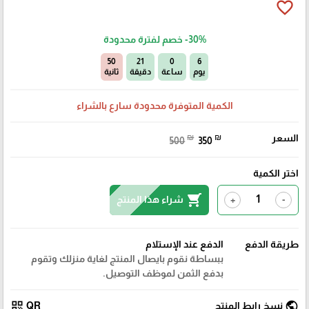
favorite_border
-30%
خصم لفترة محدودة
49
21
0
6
يوم
ساعة
دقيقة
ثانية
الكمية المتوفرة محدودة سارع بالشراء
السعر
₪
₪
500
350
اختر الكمية
shopping_cart
شراء هذا المنتج
+
-
طريقة الدفع
الدفع عند الإستلام
ببساطة نقوم بايصال المنتج لغاية منزلك وتقوم
بدفع الثمن لموظف التوصيل.
qr_code
public
نسخ رابط المنتج
QR