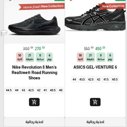
New Collection
New Collection/ اصدار محدود
₪
₪
₪
₪
300
270
550
450
49
21
0
6
49
21
0
6
يوم
ساعة
دقيقة
ثانية
يوم
ساعة
دقيقة
ثانية
Nike Revolution 8 Men's
ASICS GEL-VENTURE 6
Realtree® Road Running
Shoes
44
43.5
42.5
42
41.5
40.5
44.5
44
43
42.5
42
41
40.5
40
add_shopping_cart
add_shopping_cart
احذية رجالية
احذية رجالية