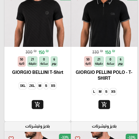
₪
₪
₪
₪
300
150
330
150
49
21
0
6
49
21
0
6
يوم
ساعة
دقيقة
ثانية
يوم
ساعة
دقيقة
ثانية
GIORGIO BELLINI T-Shirt
GIORGIO PELLINI POLO - T-
SHIRT
3XL
2XL
M
S
XS
L
M
S
XS
add_shopping_cart
add_shopping_cart
بلايز وتيشرتات
بلايز وتيشرتات
-33%
-33%
favorite_border
favorite_border