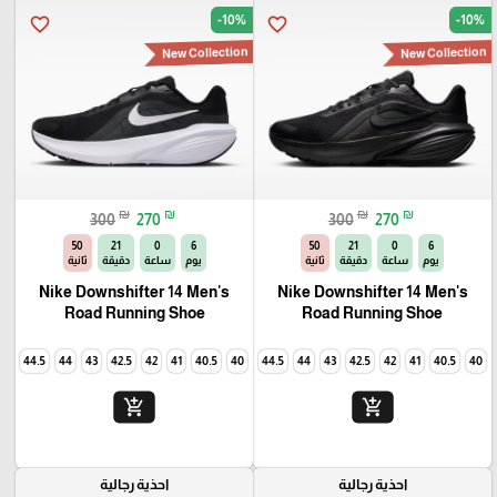
-10%
-10%
favorite_border
favorite_border
New Collection
New Collection
₪
₪
₪
₪
300
270
300
270
49
21
0
6
49
21
0
6
يوم
ساعة
دقيقة
ثانية
يوم
ساعة
دقيقة
ثانية
Nike Downshifter 14 Men's
Nike Downshifter 14 Men's
Road Running Shoe
Road Running Shoe
45
44.5
44
43
42.5
42
41
40.5
40
45
44.5
44
43
42.5
42
41
40.5
40
add_shopping_cart
add_shopping_cart
احذية رجالية
احذية رجالية