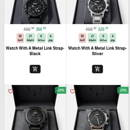
₪
₪
₪
₪
400
350
400
320
49
21
0
6
49
21
0
6
يوم
ساعة
دقيقة
ثانية
يوم
ساعة
دقيقة
ثانية
Watch With A Metal Link Strap-
Watch With A Metal Link Strap-
Black
Sliver
add_shopping_cart
add_shopping_cart
-20%
-20%
favorite_border
favorite_border