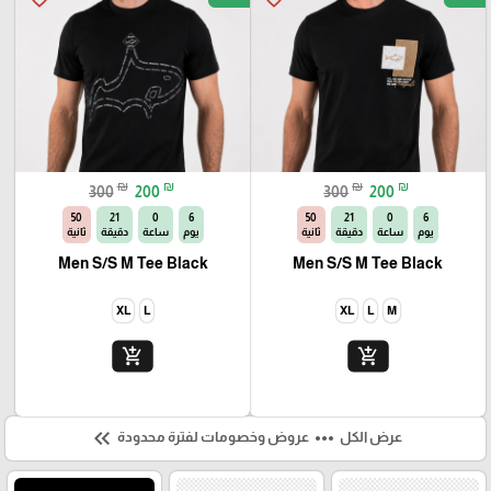
₪
₪
₪
₪
300
200
300
200
49
21
0
6
49
21
0
6
يوم
ساعة
دقيقة
ثانية
يوم
ساعة
دقيقة
ثانية
Men S/S M Tee Black
Men S/S M Tee Black
XL
L
XL
L
M
add_shopping_cart
add_shopping_cart
keyboard_double_arrow_left
more_horiz
عرض الكل
عروض وخصومات لفترة محدودة