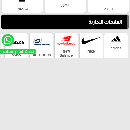
عطور
الشنط
ساعات
العلامات التجارية
adidas
New
Nike
asics
SKECHERS
Balance
arrow_upward
Maher Sport ©