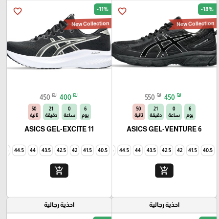
-11%
-18%
favorite_border
favorite_border
New Collection
New Collection
₪
₪
₪
₪
450
400
550
450
49
21
0
6
49
21
0
6
يوم
ساعة
دقيقة
ثانية
يوم
ساعة
دقيقة
ثانية
ASICS GEL-EXCITE 11
ASICS GEL-VENTURE 6
45
44.5
44
43.5
42.5
42
41.5
40.5
45
44.5
44
43.5
42.5
42
41.5
40.5
add_shopping_cart
add_shopping_cart
احذية رجالية
احذية رجالية