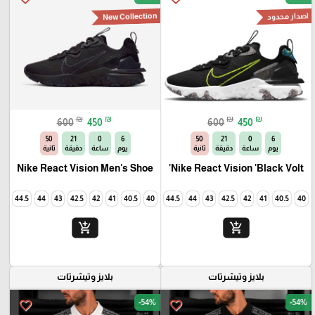
اصدار محدود
New Collection
₪
₪
₪
₪
600
450
600
450
49
21
0
6
49
21
0
6
يوم
ساعة
دقيقة
ثانية
يوم
ساعة
دقيقة
ثانية
Nike React Vision Men's Shoe
Nike React Vision 'Black Volt'
45
44.5
44
43
42.5
42
41
40.5
40
45
44.5
44
43
42.5
42
41
40.5
40
add_shopping_cart
add_shopping_cart
بلايز وتيشرتات
بلايز وتيشرتات
-54%
-54%
favorite_border
favorite_border