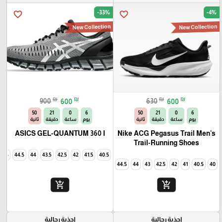
-33%
-4%
favorite_border
favorite_border
New Collection
New Collection
₪
₪
₪
₪
900
600
630
600
49
21
0
6
49
21
0
6
يوم
ساعة
دقيقة
ثانية
يوم
ساعة
دقيقة
ثانية
🎓
ASICS GEL-QUANTUM 360 I
Nike ACG Pegasus Trail Men's
Trail-Running Shoes
45
44.5
44
43.5
42.5
42
41.5
40.5
44.5
44
43
42.5
42
41
40.5
40
add_shopping_cart
add_shopping_cart
احذية رجالية
احذية رجالية