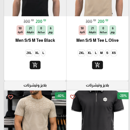
₪
₪
₪
₪
300
200
300
200
49
21
0
6
49
21
0
6
يوم
ساعة
دقيقة
ثانية
يوم
ساعة
دقيقة
ثانية
Men S/S M Tee Black
Men S/S M Tee L.Olive
2XL
XL
L
2XL
XL
L
M
S
XS
add_shopping_cart
add_shopping_cart
بلايز وتيشرتات
بلايز وتيشرتات
-40%
-28%
favorite_border
favorite_border