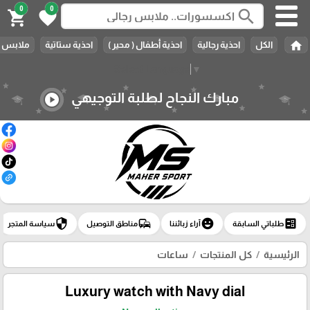
0
0
search
shopping_cart
favorite
home
الكل
احذية رجالية
احذية أطفال ( محير )
احذية ستاتية
ملابس ر
Select Language
▼
مبارك النجاح لطلبة التوجيهي
play_circle
security
commute
emoji_emotions
ballot
طلباتي السابقة
آراء زبائننا
مناطق التوصيل
سياسة المتجر
الرئيسية
كل المنتجات
ساعات
Luxury watch with Navy dial