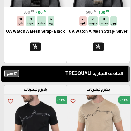
₪
₪
₪
₪
500
400
500
400
49
21
0
6
49
21
0
6
يوم
ساعة
دقيقة
ثانية
يوم
ساعة
دقيقة
ثانية
UA Watch A Mesh Strap- Black
UA Watch A Mesh Strap- Sliver
add_shopping_cart
add_shopping_cart
العلامة التجارية TRESQUALI
97 منتج
بلايز وتيشرتات
بلايز وتيشرتات
-33%
-33%
favorite_border
favorite_border