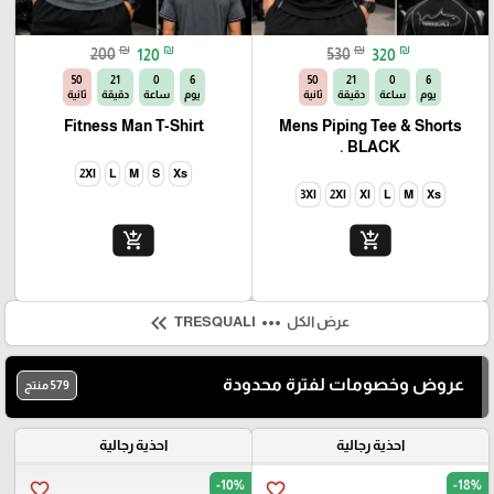
₪
₪
₪
₪
200
120
530
320
49
21
0
6
49
21
0
6
يوم
ساعة
دقيقة
ثانية
يوم
ساعة
دقيقة
ثانية
Fitness Man T-Shirt
Mens Piping Tee & Shorts
BLACK .
2Xl
L
M
S
Xs
3Xl
2Xl
Xl
L
M
Xs
add_shopping_cart
add_shopping_cart
keyboard_double_arrow_left
more_horiz
عرض الكل
TRESQUALI
عروض وخصومات لفترة محدودة
579 منتج
احذية رجالية
احذية رجالية
-10%
-18%
favorite_border
favorite_border