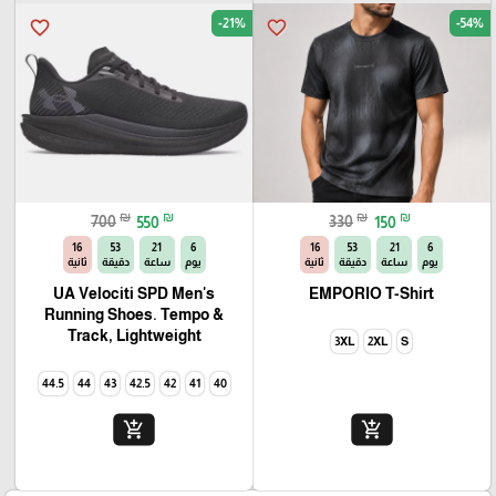
-21%
-54%
favorite_border
favorite_border
₪
₪
₪
₪
700
550
330
150
14
53
21
6
14
53
21
6
يوم
ساعة
دقيقة
ثانية
يوم
ساعة
دقيقة
ثانية
UA Velociti SPD Men's
EMPORIO T-Shirt
Running Shoes. Tempo &
Track, Lightweight
3XL
2XL
S
44.5
44
43
42.5
42
41
40
add_shopping_cart
add_shopping_cart