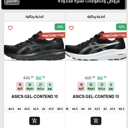
عروض وخصومات لفترة محدودة
581 منتج
احذية رجالية
احذية رجالية
-12%
-12%
favorite_border
favorite_border
New Collection
New Collection
₪
₪
₪
₪
400
350
400
350
14
53
21
6
14
53
21
6
يوم
ساعة
دقيقة
ثانية
يوم
ساعة
دقيقة
ثانية
ASICS GEL-CONTEND 10
ASICS GEL-CONTEND 10
45
44.5
44
43.5
42.5
42
41.5
40.5
45
44.5
44
43
42.5
42
41.5
40.5
add_shopping_cart
add_shopping_cart