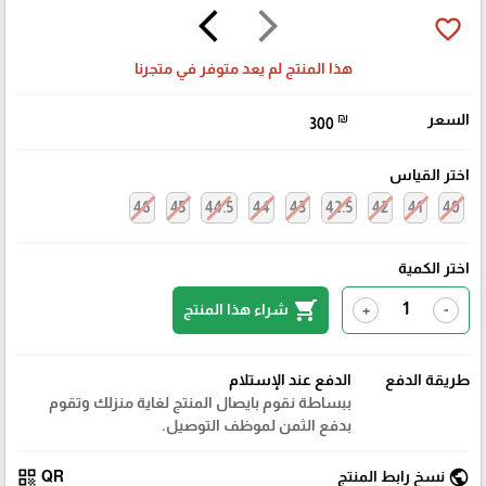
arrow_back_ios
arrow_forward_ios
favorite_border
هذا المنتج لم يعد متوفر في متجرنا
السعر
₪
300
اختر القياس
46
45
44.5
44
43
42.5
42
41
40
اختر الكمية
shopping_cart
شراء هذا المنتج
+
-
طريقة الدفع
الدفع عند الإستلام
ببساطة نقوم بايصال المنتج لغاية منزلك وتقوم
بدفع الثمن لموظف التوصيل.
qr_code
public
نسخ رابط المنتج
QR