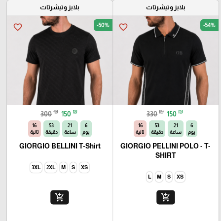
بلايز وتيشرتات
بلايز وتيشرتات
-50%
-54%
favorite_border
favorite_border
₪
₪
₪
₪
300
150
330
150
14
53
21
6
14
53
21
6
يوم
ساعة
دقيقة
ثانية
يوم
ساعة
دقيقة
ثانية
GIORGIO BELLINI T-Shirt
GIORGIO PELLINI POLO - T-
SHIRT
3XL
2XL
M
S
XS
L
M
S
XS
add_shopping_cart
add_shopping_cart