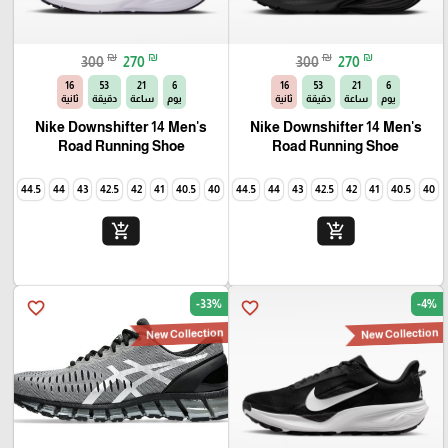
₪
₪
₪
₪
300
270
300
270
14
53
21
6
14
53
21
6
يوم
ساعة
دقيقة
ثانية
يوم
ساعة
دقيقة
ثانية
Nike Downshifter 14 Men's
Nike Downshifter 14 Men's
Road Running Shoe
Road Running Shoe
45
44.5
44
43
42.5
42
41
40.5
40
45
44.5
44
43
42.5
42
41
40.5
40
add_shopping_cart
add_shopping_cart
-33%
-4%
favorite_border
favorite_border
New Collection
New Collection