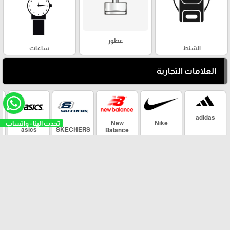
عطور
الشنط
ساعات
العلامات التجارية
adidas
New
Nike
asics
SKECHERS
Balance
arrow_upward
Maher Sport ©