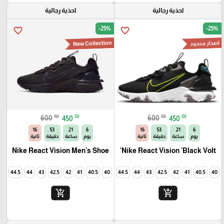
احذية رجالية
احذية رجالية
-25%
-25%
favorite_border
favorite_border
New Collection
اصدار محدود
₪
₪
₪
₪
600
450
600
450
14
53
21
6
14
53
21
6
يوم
ساعة
دقيقة
ثانية
يوم
ساعة
دقيقة
ثانية
Nike React Vision Men's Shoe
Nike React Vision 'Black Volt'
45
44.5
44
43
42.5
42
41
40.5
40
45
44.5
44
43
42.5
42
41
40.5
40
add_shopping_cart
add_shopping_cart