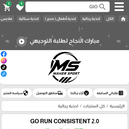
0
0
search
shopping_cart
favorite
home
الكل
احذية رجالية
احذية أطفال ( محير )
احذية ستاتية
ملابس ر
Select Language
▼
مبارك النجاح لطلبة التوجيهي
play_circle
security
commute
emoji_emotions
ballot
طلباتي السابقة
آراء زبائننا
مناطق التوصيل
سياسة المتجر
الرئيسية
كل المنتجات
احذية رجالية
GO RUN CONSISTENT 2.0