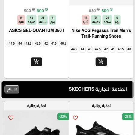
₪
₪
₪
₪
900
600
630
600
14
53
21
6
14
53
21
6
يوم
ساعة
دقيقة
ثانية
يوم
ساعة
دقيقة
ثانية
ASICS GEL-QUANTUM 360 I
Nike ACG Pegasus Trail Men's
Trail-Running Shoes
45
44.5
44
43.5
42.5
42
41.5
40.5
44.5
44
43
42.5
42
41
40.5
40
add_shopping_cart
add_shopping_cart
العلامة التجارية SKECHERS
38 منتج
احذية رجالية
احذية رجالية
-22%
-23%
favorite_border
favorite_border