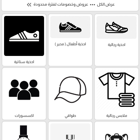
keyboard_double_arrow_left
more_horiz
عرض الكل
عروض وخصومات لفترة محدودة
احذية أطفال ( محير )
احذية رجالية
احذية ستاتية
ملابس رجالية
طواقي
اكسسورات