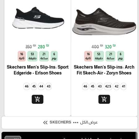
₪
₪
₪
₪
350
280
400
320
14
53
21
6
14
53
21
6
يوم
ساعة
دقيقة
ثانية
يوم
ساعة
دقيقة
ثانية
Skechers Men's Slip-Ins: Sport
Skechers Men's Slip-ins: Arch
Edgeride - Erlson Shoes
Fit Skech-Air - Zoryn Shoes
46
45
44
43
46
45
43
42.5
42
41
add_shopping_cart
add_shopping_cart
keyboard_double_arrow_left
more_horiz
عرض الكل
SKECHERS