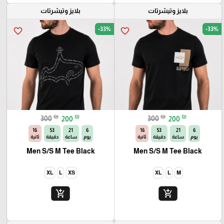
بلايز وتيشرتات
بلايز وتيشرتات
-33%
-33%
favorite_border
favorite_border
₪
₪
₪
₪
300
200
300
200
14
53
21
6
14
53
21
6
يوم
ساعة
دقيقة
ثانية
يوم
ساعة
دقيقة
ثانية
Men S/S M Tee Black
Men S/S M Tee Black
XL
L
XS
XL
L
M
add_shopping_cart
add_shopping_cart