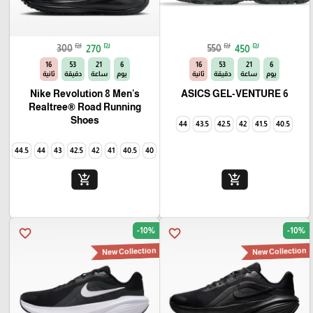
₪
₪
₪
₪
300
270
550
450
14
53
21
6
14
53
21
6
يوم
ساعة
دقيقة
ثانية
يوم
ساعة
دقيقة
ثانية
Nike Revolution 8 Men's
ASICS GEL-VENTURE 6
Realtree® Road Running
Shoes
44
43.5
42.5
42
41.5
40.5
44.5
44
43
42.5
42
41
40.5
40
add_shopping_cart
add_shopping_cart
-10%
-10%
favorite_border
favorite_border
New Collection
New Collection