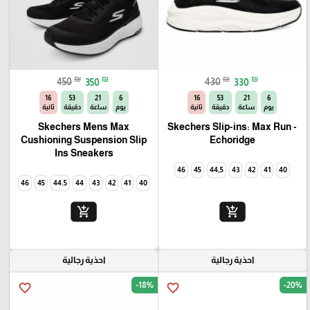
₪
₪
₪
₪
450
350
430
330
14
53
21
6
14
53
21
6
يوم
ساعة
دقيقة
ثانية
يوم
ساعة
دقيقة
ثانية
Skechers Mens Max
Skechers Slip-ins: Max Run -
Cushioning Suspension Slip
Echoridge
Ins Sneakers
46
45
44,5
43
42
41
40
46
45
44.5
44
43
42
41
40
add_shopping_cart
add_shopping_cart
احذية رجالية
احذية رجالية
-18%
-20%
favorite_border
favorite_border