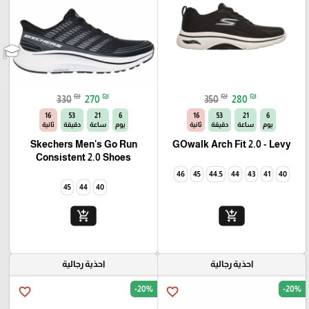
₪
₪
₪
₪
330
270
350
280
14
53
21
6
14
53
21
6
يوم
ساعة
دقيقة
ثانية
يوم
ساعة
دقيقة
ثانية
Skechers Men's Go Run
GOwalk Arch Fit 2.0 - Levy
Consistent 2.0 Shoes
46
45
44.5
44
43
41
40
45
44
40
add_shopping_cart
add_shopping_cart
احذية رجالية
احذية رجالية
-20%
-20%
favorite_border
favorite_border