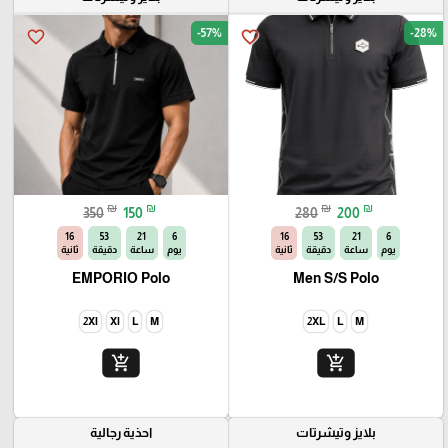
-57%
-28%
favorite_border
favorite_border
₪
₪
₪
₪
350
150
280
200
14
53
21
6
14
53
21
6
يوم
ساعة
دقيقة
ثانية
يوم
ساعة
دقيقة
ثانية
EMPORIO Polo
Men S/S Polo
2Xl
Xl
L
M
2XL
L
M
add_shopping_cart
add_shopping_cart
بلايز وتيشرتات
احذية رجالية