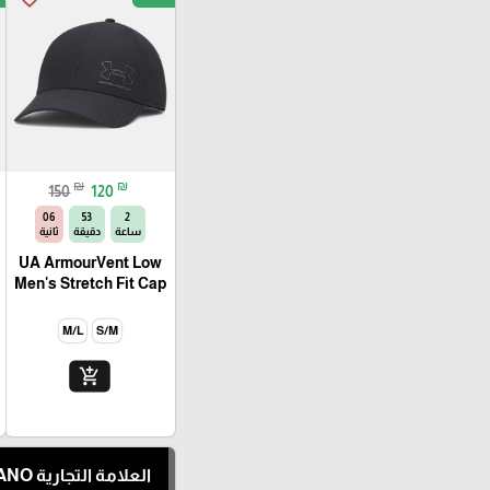
₪
₪
150
120
04
53
2
ساعة
دقيقة
ثانية
UA ArmourVent Low
Men's Stretch Fit Cap
M/L
S/M
add_shopping_cart
العلامة التجارية DS2 MILANO