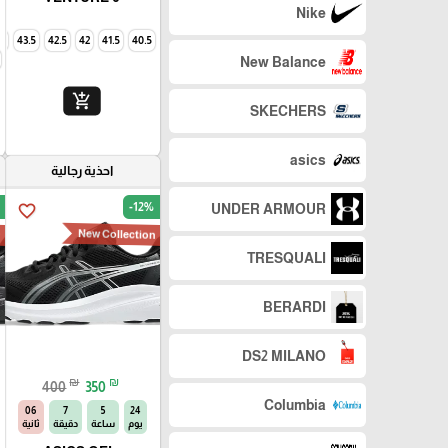
Nike
4
43.5
42.5
42
41.5
40.5
New Balance
add_shopping_cart
SKECHERS
asics
احذية رجالية
-12%
UNDER ARMOUR
favorite_border
n
New Collection
TRESQUALI
BERARDI
DS2 MILANO
₪
₪
400
350
Columbia
04
7
5
24
يوم
ساعة
دقيقة
ثانية