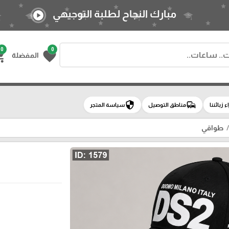
مبارك النجاح لطلبة التوجيهي
play_circle
0
0
g_cart
favorite
المفضلة
security
commute
اء زبائننا
مناطق التوصيل
سياسة المتجر
طواقي