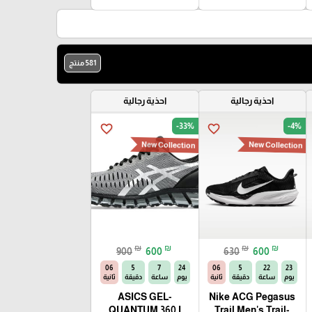
581 منتج
احذية رجالية
احذية رجالية
-33%
-4%
favorite_border
favorite_border
New Collection
New Collection
₪
₪
₪
₪
900
600
630
600
04
5
7
24
04
5
22
23
يوم
ساعة
دقيقة
ثانية
يوم
ساعة
دقيقة
ثانية
ASICS GEL-
Nike ACG Pegasus
QUANTUM 360 I
Trail Men's Trail-