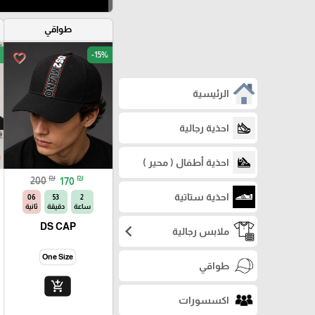
طواقي
-15%
favorite_border
الرئيسية
احذية رجالية
احذية أطفال ( محير )
₪
₪
200
170
احذية ستاتية
04
53
2
ساعة
دقيقة
ثانية
chevron_left
DS CAP
ملابس رجالية
One Size
طواقي
add_shopping_cart
اكسسورات