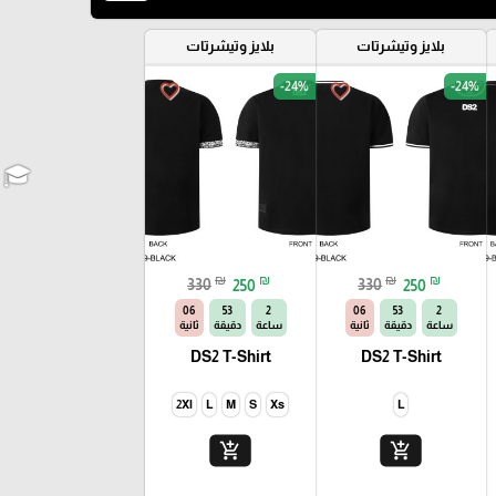
بلايز وتيشرتات
بلايز وتيشرتات
-24%
-24%
favorite_border
favorite_border
₪
₪
₪
₪
330
250
330
250
04
53
2
04
53
2
ساعة
دقيقة
ثانية
ساعة
دقيقة
ثانية
DS2 T-Shirt
DS2 T-Shirt
2Xl
L
M
S
Xs
L
add_shopping_cart
add_shopping_cart