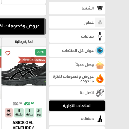
الشنط
عطور
عروض وخصومات لفت
ساعات
احذية رجالية
عرض كل المنتجات
-18%
favorite_border
New Collection
وصل حديثاً
م
عروض وخصومات لفترة
محدودة
اتصل بنا
₪
₪
550
450
العلامات التجارية
04
18
8
24
يوم
ساعة
دقيقة
ثانية
adidas
ASICS GEL-
VENTURE 6