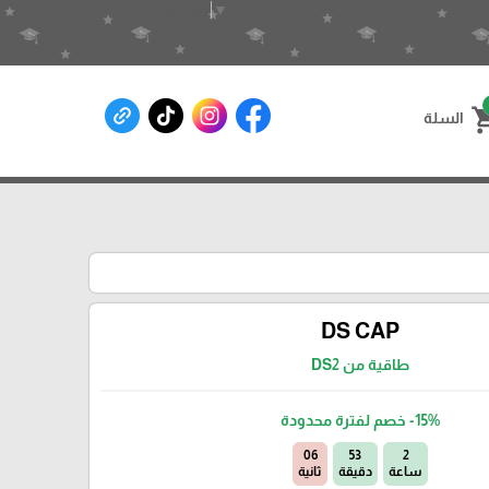
Select Language
▼
shoppin
السلة
DS CAP
طاقية من DS2
-15%
خصم لفترة محدودة
04
53
2
ساعة
دقيقة
ثانية