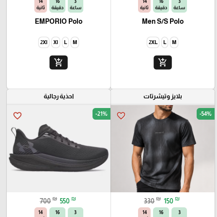
13
16
3
13
16
3
ساعة
دقيقة
ثانية
ساعة
دقيقة
ثانية
EMPORIO Polo
Men S/S Polo
2Xl
Xl
L
M
2XL
L
M
add_shopping_cart
add_shopping_cart
بلايز وتيشرتات
احذية رجالية
-21%
-54%
favorite_border
favorite_border
₪
₪
₪
₪
700
550
330
150
13
16
3
13
16
3