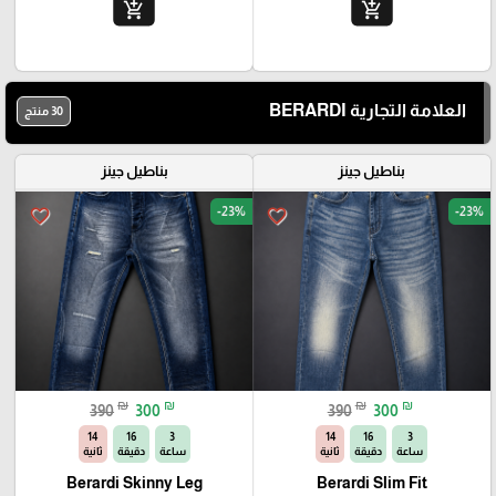
add_shopping_cart
add_shopping_cart
العلامة التجارية BERARDI
30 منتج
بناطيل جينز
بناطيل جينز
-23%
-23%
favorite_border
favorite_border
₪
₪
₪
₪
390
300
390
300
13
16
3
13
16
3
ساعة
دقيقة
ثانية
ساعة
دقيقة
ثانية
Berardi Skinny Leg
Berardi Slim Fit