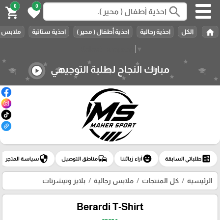
0
0
search
shopping_cart
favorite
home
الكل
احذية رجالية
احذية أطفال ( محير )
احذية ستاتية
ملابس ر
Select Language
▼
مبارك النجاح لطلبة التوجيهي
play_circle
security
commute
emoji_emotions
ballot
طلباتي السابقة
آراء زبائننا
مناطق التوصيل
سياسة المتجر
الرئيسية
كل المنتجات
ملابس رجالية
بلايز وتيشرتات
Berardi T-Shirt