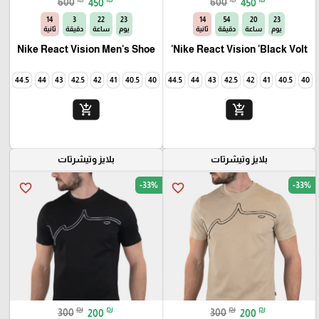
600
450
600
450
13
3
22
23
13
54
20
23
يوم
ساعة
دقيقة
ثانية
يوم
ساعة
دقيقة
ثانية
Nike React Vision Men's Shoe
Nike React Vision 'Black Volt'
45
44.5
44
43
42.5
42
41
40.5
40
45
44.5
44
43
42.5
42
41
40.5
40
add_shopping_cart
add_shopping_cart
بلايز وتيشرتات
بلايز وتيشرتات
-33%
-33%
favorite_border
favorite_border
₪
₪
₪
₪
300
200
300
200