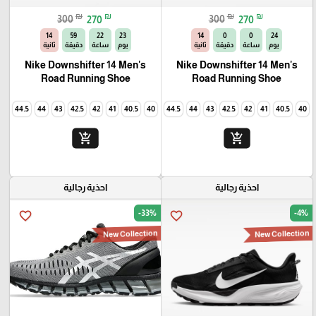
₪
₪
₪
₪
300
270
300
270
13
59
22
23
13
0
0
24
يوم
ساعة
دقيقة
ثانية
يوم
ساعة
دقيقة
ثانية
Nike Downshifter 14 Men's
Nike Downshifter 14 Men's
Road Running Shoe
Road Running Shoe
45
44.5
44
43
42.5
42
41
40.5
40
45
44.5
44
43
42.5
42
41
40.5
40
add_shopping_cart
add_shopping_cart
🎓
احذية رجالية
احذية رجالية
-33%
-4%
favorite_border
favorite_border
New Collection
New Collection