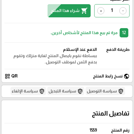
shopping_cart
شراء هذا المنتج
+
-
12
مرة تم بيع هذا المنتج لأشخاص آخرين.
طريقة الدفع
الدفع عند الإستلام
ببساطة نقوم بايصال المنتج لغاية منزلك وتقوم
بدفع الثمن لموظف التوصيل.
qr_code
public
نسخ رابط المنتج
QR
policy
policy
policy
سياسة التوصيل
سياسة التبديل
سياسة الإلغاء
تفاصيل المنتج
رقم المنتج
1559