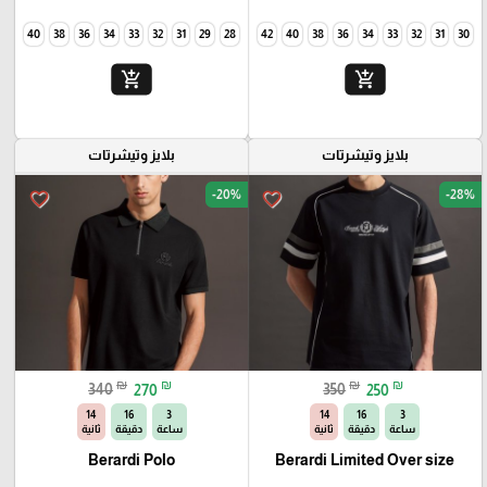
40
38
36
34
33
32
31
29
28
42
40
38
36
34
33
32
31
30
add_shopping_cart
add_shopping_cart
بلايز وتيشرتات
بلايز وتيشرتات
-20%
-28%
favorite_border
favorite_border
₪
₪
₪
₪
340
270
350
250
13
16
3
13
16
3
ساعة
دقيقة
ثانية
ساعة
دقيقة
ثانية
Berardi Polo
Berardi Limited Over size