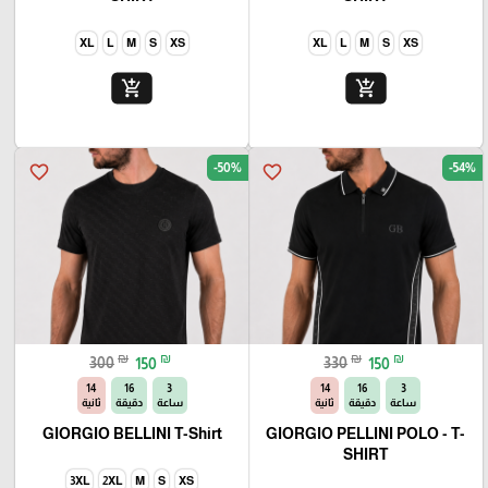
XL
L
M
S
XS
XL
L
M
S
XS
add_shopping_cart
add_shopping_cart
-50%
-54%
favorite_border
favorite_border
₪
₪
₪
₪
300
150
330
150
13
16
3
13
16
3
ساعة
دقيقة
ثانية
ساعة
دقيقة
ثانية
GIORGIO BELLINI T-Shirt
GIORGIO PELLINI POLO - T-
SHIRT
3XL
2XL
M
S
XS