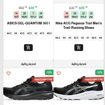
₪
₪
₪
₪
900
600
630
600
13
28
7
24
13
28
22
23
يوم
ساعة
دقيقة
ثانية
يوم
ساعة
دقيقة
ثانية
ASICS GEL-QUANTUM 360 I
Nike ACG Pegasus Trail Men's
Trail-Running Shoes
45
44.5
44
43.5
42.5
42
41.5
40.5
44.5
44
43
42.5
42
41
40.5
40
add_shopping_cart
add_shopping_cart
احذية رجالية
احذية رجالية
-12%
-12%
favorite_border
favorite_border
New Collection
New Collection