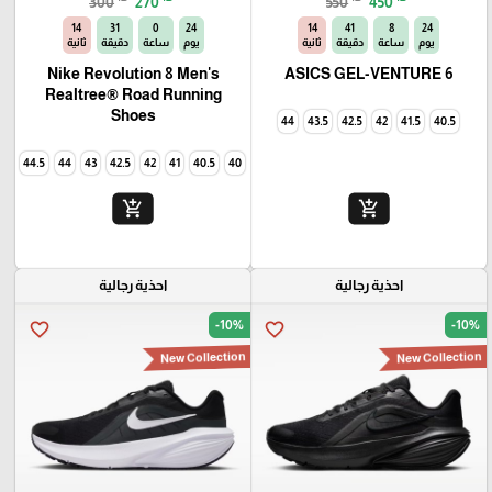
300
270
550
450
13
31
0
24
13
41
8
24
يوم
ساعة
دقيقة
ثانية
يوم
ساعة
دقيقة
ثانية
Nike Revolution 8 Men's
ASICS GEL-VENTURE 6
Realtree® Road Running
Shoes
44
43.5
42.5
42
41.5
40.5
44.5
44
43
42.5
42
41
40.5
40
add_shopping_cart
add_shopping_cart
احذية رجالية
احذية رجالية
-10%
-10%
favorite_border
favorite_border
New Collection
New Collection