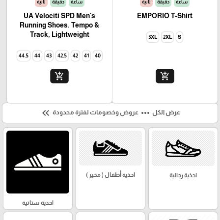
ساعة
دقيقة
ثانية
ساعة
دقيقة
ثانية
UA Velociti SPD Men's
EMPORIO T-Shirt
Running Shoes. Tempo &
Track, Lightweight
3XL
2XL
S
44.5
44
43
42.5
42
41
40
add_shopping_cart
add_shopping_cart
keyboard_double_arrow_left
more_horiz
عرض الكل
عروض وخصومات لفترة محدودة
احذية أطفال ( محير )
احذية رجالية
احذية ستاتية