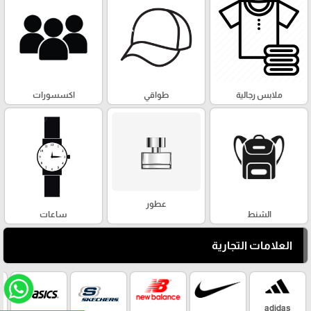
ملابس رجالية
طواقي
اكسسورات
عطور
الشنط
ساعات
العلامات التجارية
adidas