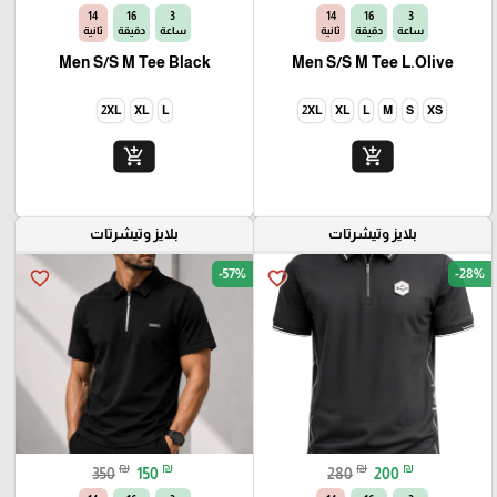
13
16
3
13
16
3
ساعة
دقيقة
ثانية
ساعة
دقيقة
ثانية
Men S/S M Tee Black
Men S/S M Tee L.Olive
2XL
XL
L
2XL
XL
L
M
S
XS
add_shopping_cart
add_shopping_cart
بلايز وتيشرتات
بلايز وتيشرتات
-57%
-28%
favorite_border
favorite_border
₪
₪
₪
₪
350
150
280
200