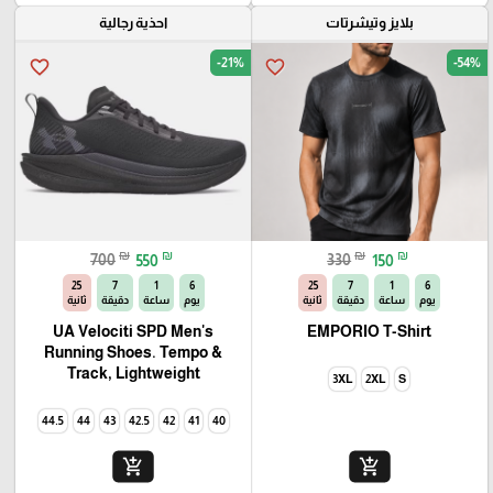
بلايز وتيشرتات
احذية رجالية
-21%
-54%
favorite_border
favorite_border
₪
₪
₪
₪
700
550
330
150
23
7
1
6
23
7
1
6
يوم
ساعة
دقيقة
ثانية
يوم
ساعة
دقيقة
ثانية
UA Velociti SPD Men's
EMPORIO T-Shirt
Running Shoes. Tempo &
Track, Lightweight
3XL
2XL
S
44.5
44
43
42.5
42
41
40
add_shopping_cart
add_shopping_cart