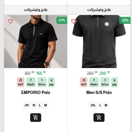
بلايز وتيشرتات
بلايز وتيشرتات
-57%
-28%
favorite_border
favorite_border
₪
₪
₪
₪
350
150
280
200
23
7
1
6
23
7
1
6
يوم
ساعة
دقيقة
ثانية
يوم
ساعة
دقيقة
ثانية
EMPORIO Polo
Men S/S Polo
2Xl
Xl
L
M
2XL
L
M
add_shopping_cart
add_shopping_cart