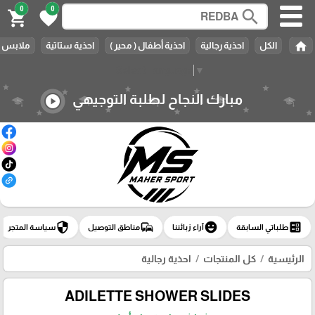
0
0
search
shopping_cart
favorite
home
الكل
احذية رجالية
احذية أطفال ( محير )
احذية ستاتية
ملابس ر
Select Language
▼
مبارك النجاح لطلبة التوجيهي
play_circle
security
commute
emoji_emotions
ballot
طلباتي السابقة
آراء زبائننا
مناطق التوصيل
سياسة المتجر
الرئيسية
كل المنتجات
احذية رجالية
ADILETTE SHOWER SLIDES