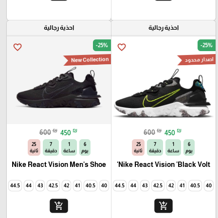
احذية رجالية
احذية رجالية
-25%
-25%
favorite_border
favorite_border
New Collection
اصدار محدود
₪
₪
₪
₪
600
450
600
450
23
7
1
6
23
7
1
6
يوم
ساعة
دقيقة
ثانية
يوم
ساعة
دقيقة
ثانية
Nike React Vision Men's Shoe
Nike React Vision 'Black Volt'
45
44.5
44
43
42.5
42
41
40.5
40
45
44.5
44
43
42.5
42
41
40.5
40
add_shopping_cart
add_shopping_cart