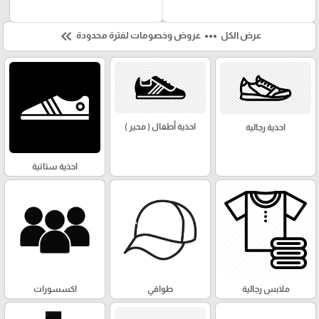
keyboard_double_arrow_left
more_horiz
عرض الكل
عروض وخصومات لفترة محدودة
احذية أطفال ( محير )
احذية رجالية
احذية ستاتية
ملابس رجالية
طواقي
اكسسورات