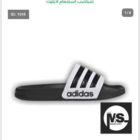
شباشب استحمام أديليت
1 / 4