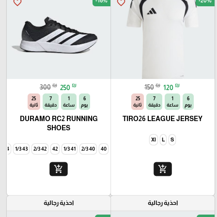
-16%
-20%
favorite_border
favorite_border
₪
₪
₪
₪
300
250
150
120
23
7
1
6
23
7
1
6
يوم
ساعة
دقيقة
ثانية
يوم
ساعة
دقيقة
ثانية
DURAMO RC2 RUNNING
TIRO26 LEAGUE JERSEY
SHOES
Xl
L
S
44
43 1/3
42 2/3
42
41 1/3
40 2/3
40
add_shopping_cart
add_shopping_cart
احذية رجالية
احذية رجالية