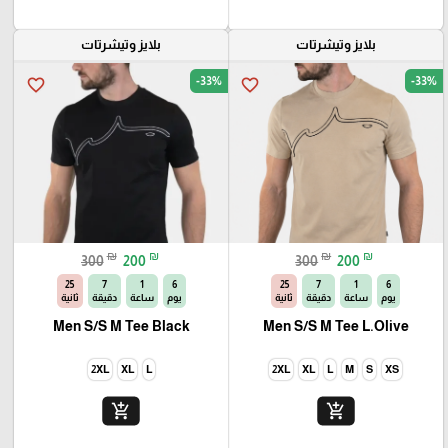
بلايز وتيشرتات
بلايز وتيشرتات
-33%
-33%
favorite_border
favorite_border
₪
₪
₪
₪
300
200
300
200
23
7
1
6
23
7
1
6
يوم
ساعة
دقيقة
ثانية
يوم
ساعة
دقيقة
ثانية
Men S/S M Tee Black
Men S/S M Tee L.Olive
2XL
XL
L
2XL
XL
L
M
S
XS
add_shopping_cart
add_shopping_cart