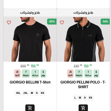
بلايز وتيشرتات
بلايز وتيشرتات
-50%
-54%
favorite_border
favorite_border
₪
₪
₪
₪
300
150
330
150
23
7
1
6
23
7
1
6
يوم
ساعة
دقيقة
ثانية
يوم
ساعة
دقيقة
ثانية
GIORGIO BELLINI T-Shirt
GIORGIO PELLINI POLO - T-
SHIRT
3XL
2XL
M
S
XS
L
M
S
XS
add_shopping_cart
add_shopping_cart