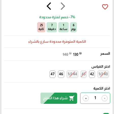
arrow_back_ios
arrow_forward_ios
favorite_border
-7%
خصم لفترة محدودة
23
7
1
6
يوم
ساعة
دقيقة
ثانية
الكمية المتوفرة محدودة سارع بالشراء
السعر
₪
₪
140
130
اختر القياس
47
46
44 1/2
43
42
40 1/2
اختر الكمية
shopping_cart
شراء هذا المنتج
+
-