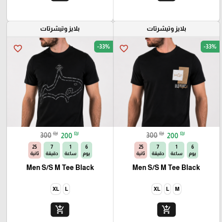
بلايز وتيشرتات
بلايز وتيشرتات
-33%
-33%
favorite_border
favorite_border
₪
₪
₪
₪
300
200
300
200
23
7
1
6
23
7
1
6
يوم
ساعة
دقيقة
ثانية
يوم
ساعة
دقيقة
ثانية
Men S/S M Tee Black
Men S/S M Tee Black
XL
L
XL
L
M
add_shopping_cart
add_shopping_cart