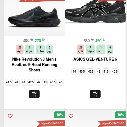
₪
₪
₪
₪
300
270
550
450
23
7
1
6
23
7
1
6
يوم
ساعة
دقيقة
ثانية
يوم
ساعة
دقيقة
ثانية
Nike Revolution 8 Men's
ASICS GEL-VENTURE 6
Realtree® Road Running
Shoes
44
43.5
42.5
42
41.5
40.5
44.5
44
43
42.5
42
41
40.5
40
add_shopping_cart
add_shopping_cart
-10%
-10%
favorite_border
favorite_border
New Collection
New Collection