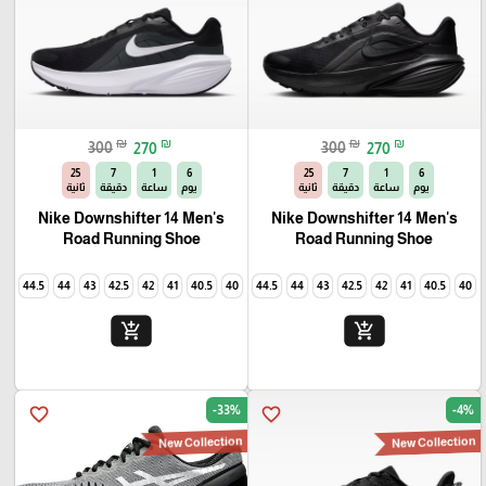
₪
₪
₪
₪
300
270
300
270
23
7
1
6
23
7
1
6
يوم
ساعة
دقيقة
ثانية
يوم
ساعة
دقيقة
ثانية
Nike Downshifter 14 Men's
Nike Downshifter 14 Men's
Road Running Shoe
Road Running Shoe
45
44.5
44
43
42.5
42
41
40.5
40
45
44.5
44
43
42.5
42
41
40.5
40
add_shopping_cart
add_shopping_cart
-33%
-4%
favorite_border
favorite_border
New Collection
New Collection