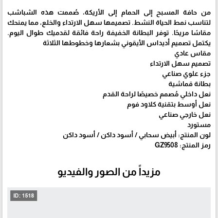
من حافة المسبح إلى الحمام إلى الأريكة، صُممت هذه الشباشب
لتناسب نمط الحياة النشط. تصميمها سهل الارتداء والخلع، مما يمنحك
مقاسًا مريحًا. توفر البطانة الخفيفة راحة فائقة لقدميك طوال اليوم.
يكتمل تصميم أديداس الأيقوني بشعارها وخطوطها الثلاثة
مقاس عادي
تصميم سهل الارتداء
جزء علوي صناعي
بطانة قماشية
نعل داخلي مُصمم خصيصًا لراحة القدم
نعل أوسط بتقنية كلاود فوم
نعل خارجي صناعي
مستورد
لون المنتج: أبيض سحابي / أسود داكن / أسود داكن
رمز المنتج: GZ9508
مزيداً من الصور والفيديو