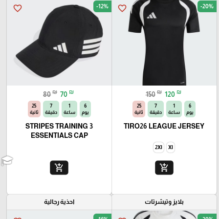
-12%
-20%
favorite_border
favorite_border
₪
₪
₪
₪
80
70
150
120
23
7
1
6
23
7
1
6
يوم
ساعة
دقيقة
ثانية
يوم
ساعة
دقيقة
ثانية
3 STRIPES TRAINING
TIRO26 LEAGUE JERSEY
ESSENTIALS CAP
2Xl
Xl
add_shopping_cart
add_shopping_cart
بلايز وتيشرتات
احذية رجالية