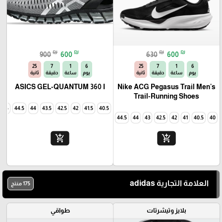
₪
₪
₪
₪
900
600
630
600
23
7
1
6
23
7
1
6
يوم
ساعة
دقيقة
ثانية
يوم
ساعة
دقيقة
ثانية
ASICS GEL-QUANTUM 360 I
Nike ACG Pegasus Trail Men's
Trail-Running Shoes
45
44.5
44
43.5
42.5
42
41.5
40.5
44.5
44
43
42.5
42
41
40.5
40
add_shopping_cart
add_shopping_cart
العلامة التجارية adidas
175 منتج
بلايز وتيشرتات
طواقي