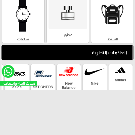
عطور
الشنط
ساعات
العلامات التجارية
adidas
New
Nike
asics
SKECHERS
Balance
arrow_upward
Maher Sport ©