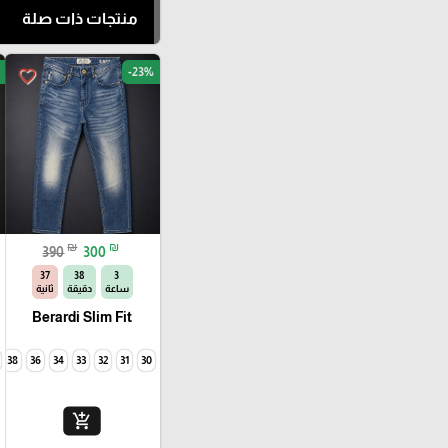
منتجات ذات صلة
-23%
favorite_border
₪
₪
390
300
35
38
3
ساعة
دقيقة
ثانية
Berardi Slim Fit
38
36
34
33
32
31
30
add_shopping_cart