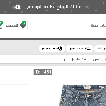
مبارك النجاح لطلبة التوجيهي
play_circle
0
0
g_cart
favorite
المفضلة
security
commute
اء زبائننا
مناطق التوصيل
سياسة المتجر
ملابس رجالية
بناطيل جينز