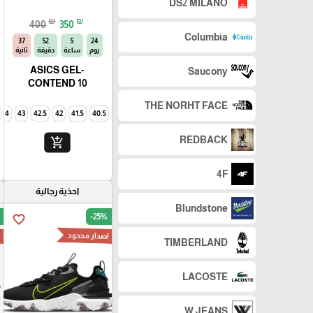
DS2 MILANO
₪
₪
400
350
Columbia
35
52
5
24
يوم
ساعة
دقيقة
ثانية
ASICS GEL-
Saucony
CONTEND 10
THE NORHT FACE
44
43
42.5
42
41.5
40.5
REDBACK
add_shopping_cart
4F
احذية رجالية
Blundstone
-25%
favorite_border
n
اصدار محدود
TIMBERLAND
LACOSTE
W JEANS