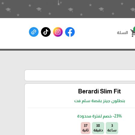
Select Language
▼
shoppin
السلة
Berardi Slim Fit
بنطلون جينز بقصة سلم فت
-23%
خصم لفترة محدودة
35
38
3
ساعة
دقيقة
ثانية