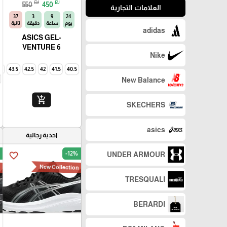
₪
₪
550
450
العلامات التجارية
35
3
9
24
يوم
ساعة
دقيقة
ثانية
adidas
ASICS GEL-
VENTURE 6
Nike
4
43.5
42.5
42
41.5
40.5
New Balance
add_shopping_cart
SKECHERS
asics
احذية رجالية
-12%
UNDER ARMOUR
favorite_border
n
New Collection
TRESQUALI
BERARDI