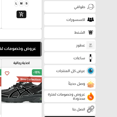
L
M
S
طواقي
add_shopping_cart
اكسسورات
الشنط
عطور
عروض وخصومات لفت
ساعات
احذية رجالية
عرض كل المنتجات
-18%
favorite_border
New Collection
وصل حديثاً
م
عروض وخصومات لفترة
محدودة
اتصل بنا