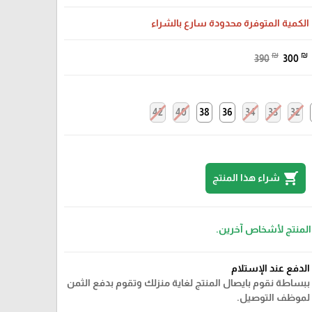
الكمية المتوفرة محدودة سارع بالشراء
₪
₪
390
300
42
40
38
36
34
33
32
shopping_cart
شراء هذا المنتج
 المنتج لأشخاص آخرين.
الدفع عند الإستلام
ببساطة نقوم بايصال المنتج لغاية منزلك وتقوم بدفع الثمن
لموظف التوصيل.