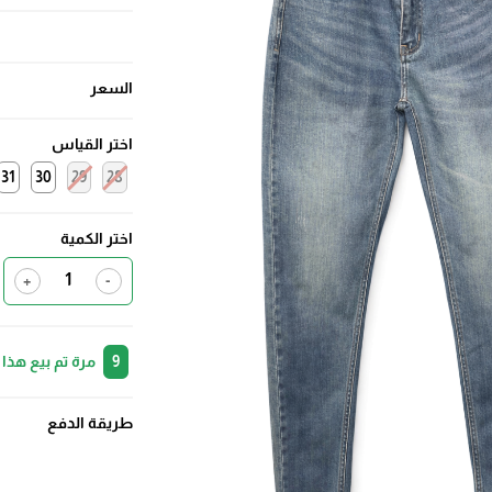
السعر
اختر القياس
31
30
29
28
اختر الكمية
+
-
9
مرة تم بيع هذا
طريقة الدفع