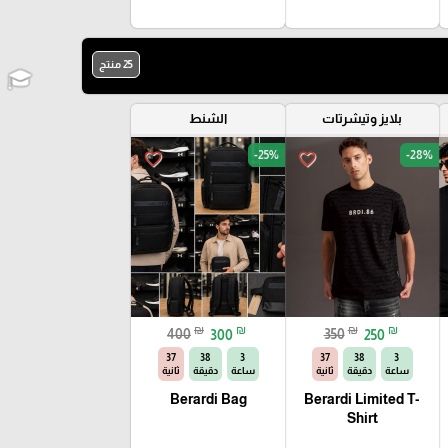
25 منتج
بلايز وتيشرتات
الشنط
-25%
-28%
favorite_border
favorite_border
₪
₪
₪
₪
400
300
350
250
35
38
3
35
38
3
ساعة
دقيقة
ثانية
ساعة
دقيقة
ثانية
Berardi Bag
Berardi Limited T-
Shirt