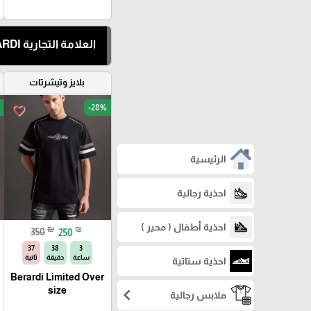
العلامة التجارية BERARDI
بلايز وتيشرتات
-28%
favorite_border
الرئيسية
احذية رجالية
احذية أطفال ( محير )
₪
₪
350
250
35
38
3
ساعة
دقيقة
ثانية
احذية ستاتية
Berardi Limited Over
chevron_left
size
ملابس رجالية