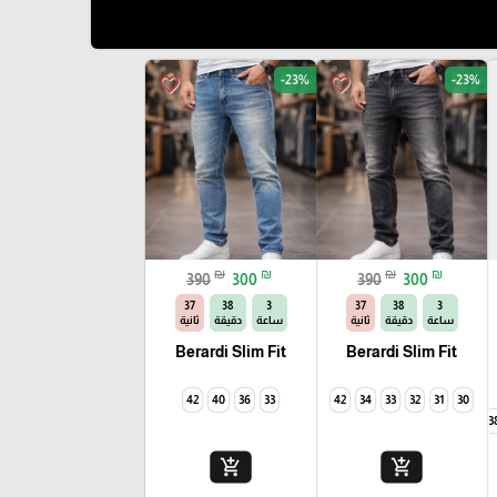
-23%
-23%
favorite_border
favorite_border
₪
₪
₪
₪
390
300
390
300
35
38
3
35
38
3
ساعة
دقيقة
ثانية
ساعة
دقيقة
ثانية
Berardi Slim Fit
Berardi Slim Fit
42
40
36
33
42
34
33
32
31
30
40
3
add_shopping_cart
add_shopping_cart