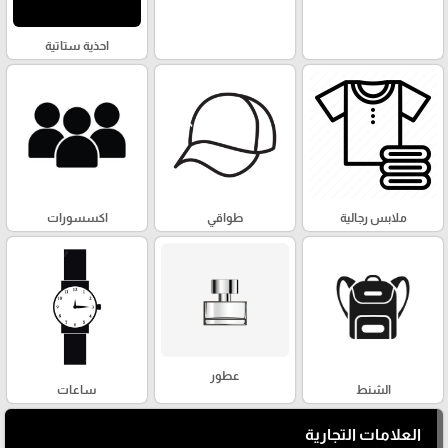
احذية ستاتية
ملابس رجالية
طواقي
اكسسورات
عطور
الشنط
ساعات
العلامات التجارية