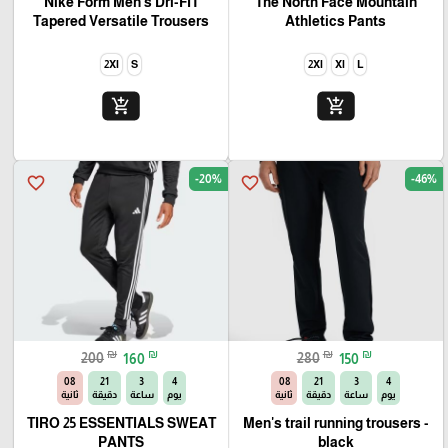
Nike Form Men's Dri-FIT
The North Face Mountain
Tapered Versatile Trousers
Athletics Pants
2Xl
S
2Xl
Xl
L
add_shopping_cart
add_shopping_cart
-20%
-46%
favorite_border
favorite_border
₪
₪
₪
₪
200
160
280
150
06
21
3
4
06
21
3
4
يوم
ساعة
دقيقة
ثانية
يوم
ساعة
دقيقة
ثانية
TIRO 25 ESSENTIALS SWEAT
Men's trail running trousers -
PANTS
black