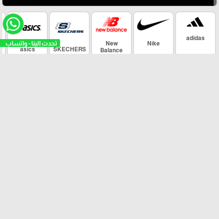
adidas
New
Nike
asics
SKECHERS
Balance
arrow_upward
Maher Sport ©
برمجة وتطوير شركة ديجيتال لايف