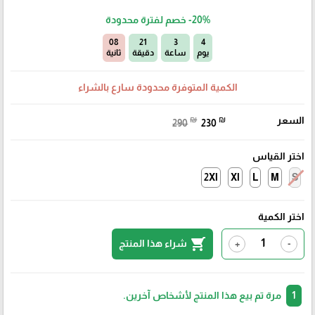
-20%
خصم لفترة محدودة
06
21
3
4
يوم
ساعة
دقيقة
ثانية
الكمية المتوفرة محدودة سارع بالشراء
السعر
₪
₪
290
230
اختر القياس
2Xl
Xl
L
M
S
اختر الكمية
shopping_cart
شراء هذا المنتج
+
-
1
مرة تم بيع هذا المنتج لأشخاص آخرين.