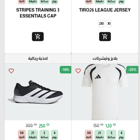
يوم
ساعة
دقيقة
ثانية
يوم
ساعة
دقيقة
ثانية
3 STRIPES TRAINING
TIRO26 LEAGUE JERSEY
ESSENTIALS CAP
2Xl
Xl
add_shopping_cart
add_shopping_cart
بلايز وتيشرتات
احذية رجالية
-16%
-20%
favorite_border
favorite_border
₪
₪
₪
₪
300
250
150
120
06
21
3
4
06
21
3
4
يوم
ساعة
دقيقة
ثانية
يوم
ساعة
دقيقة
ثانية