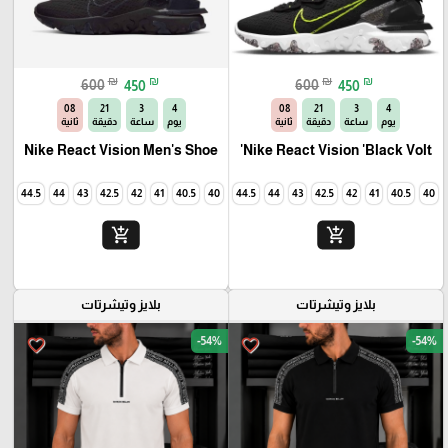
₪
₪
₪
₪
600
450
600
450
06
21
3
4
06
21
3
4
يوم
ساعة
دقيقة
ثانية
يوم
ساعة
دقيقة
ثانية
Nike React Vision Men's Shoe
Nike React Vision 'Black Volt'
45
44.5
44
43
42.5
42
41
40.5
40
45
44.5
44
43
42.5
42
41
40.5
40
add_shopping_cart
add_shopping_cart
بلايز وتيشرتات
بلايز وتيشرتات
-54%
-54%
favorite_border
favorite_border