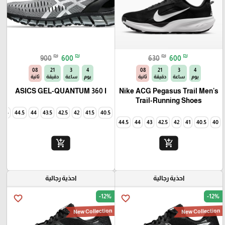
₪
₪
₪
₪
900
600
630
600
06
21
3
4
06
21
3
4
يوم
ساعة
دقيقة
ثانية
يوم
ساعة
دقيقة
ثانية
ASICS GEL-QUANTUM 360 I
Nike ACG Pegasus Trail Men's
Trail-Running Shoes
45
44.5
44
43.5
42.5
42
41.5
40.5
44.5
44
43
42.5
42
41
40.5
40
add_shopping_cart
add_shopping_cart
احذية رجالية
احذية رجالية
-12%
-12%
favorite_border
favorite_border
New Collection
New Collection