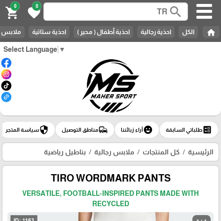
0
0
search
shopping_cart
favorite
home
الكل
احذية رجالية
احذية أطفال ( محير )
احذية ستاتية
ملابس ر
Select Language
▼
security
commute
emoji_emotions
ballot
طلباتي السابقة
آراء زبائننا
مناطق التوصيل
سياسة المتجر
الرئيسية
كل المنتجات
ملابس رجالية
بناطيل رياضية
TIRO WORDMARK PANTS
VERSATILE, FOOTBALL-INSPIRED PANTS MADE WITH
RECYCLED