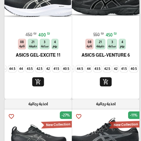
₪
₪
₪
₪
450
400
550
450
06
21
3
4
06
21
3
4
يوم
ساعة
دقيقة
ثانية
يوم
ساعة
دقيقة
ثانية
ASICS GEL-EXCITE 11
ASICS GEL-VENTURE 6
45
44.5
44
43.5
42.5
42
41.5
40.5
45
44.5
44
43.5
42.5
42
41.5
40.5
add_shopping_cart
add_shopping_cart
احذية رجالية
احذية رجالية
-27%
-11%
favorite_border
favorite_border
New Collection
New Collection