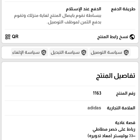
طريقة الدفع
الدفع عند الإستلام
ببساطة نقوم بايصال المنتج لغاية منزلك وتقوم
بدفع الثمن لموظف التوصيل.
qr_code
public
نسخ رابط المنتج
QR
policy
policy
policy
سياسة التوصيل
سياسة التبديل
سياسة الإلغاء
تفاصيل المنتج
رقم المنتج
1163
العلامة التجارية
adidas
قصة عادية
رباط على خصر مطاطي
١٠٠٪ بوليستر (معاد تدويره)