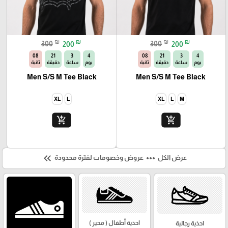
₪
₪
₪
₪
300
200
300
200
06
21
3
4
06
21
3
4
يوم
ساعة
دقيقة
ثانية
يوم
ساعة
دقيقة
ثانية
Men S/S M Tee Black
Men S/S M Tee Black
XL
L
XL
L
M
add_shopping_cart
add_shopping_cart
keyboard_double_arrow_left
more_horiz
عرض الكل
عروض وخصومات لفترة محدودة
احذية أطفال ( محير )
احذية رجالية