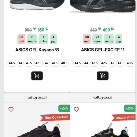
₪
₪
₪
₪
900
650
450
400
06
21
3
4
06
21
3
4
يوم
ساعة
دقيقة
ثانية
يوم
ساعة
دقيقة
ثانية
ASICS GEL Kayano 33
ASICS GEL-EXCITE 11
45
44.5
44
43.5
42.5
42
41.5
40.5
45
44.5
44
43.5
42.5
42
41.5
40.5
add_shopping_cart
add_shopping_cart
احذية رجالية
احذية رجالية
-25%
-25%
favorite_border
favorite_border
New Collection
اصدار محدود