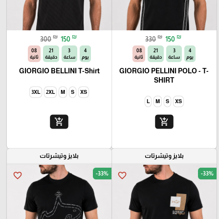
₪
₪
₪
₪
300
150
330
150
06
21
3
4
06
21
3
4
يوم
ساعة
دقيقة
ثانية
يوم
ساعة
دقيقة
ثانية
GIORGIO BELLINI T-Shirt
GIORGIO PELLINI POLO - T-
SHIRT
3XL
2XL
M
S
XS
L
M
S
XS
add_shopping_cart
add_shopping_cart
بلايز وتيشرتات
بلايز وتيشرتات
-33%
-33%
favorite_border
favorite_border