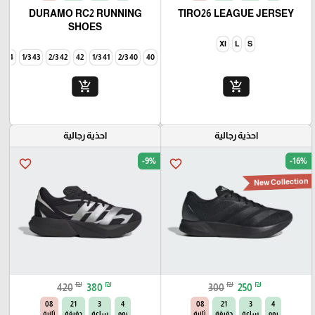
DURAMO RC2 RUNNING
TIRO26 LEAGUE JERSEY
SHOES
Xl
L
S
44
43 1/3
42 2/3
42
41 1/3
40 2/3
40
add_shopping_cart
add_shopping_cart
احذية رجالية
احذية رجالية
-9%
-16%
favorite_border
favorite_border
New Collection
₪
₪
₪
₪
420
380
300
250
06
21
3
4
06
21
3
4
يوم
ساعة
دقيقة
ثانية
يوم
ساعة
دقيقة
ثانية