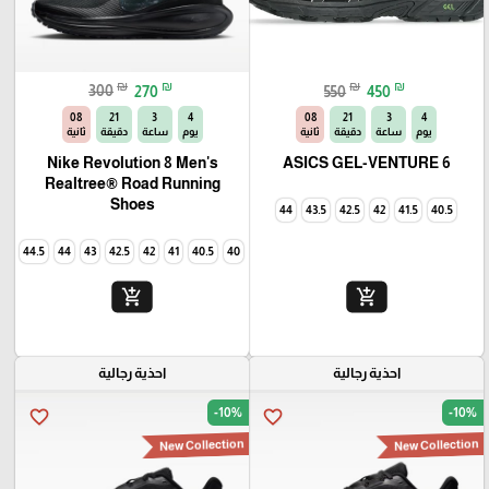
₪
₪
₪
₪
300
270
550
450
06
21
3
4
06
21
3
4
يوم
ساعة
دقيقة
ثانية
يوم
ساعة
دقيقة
ثانية
Nike Revolution 8 Men's
ASICS GEL-VENTURE 6
Realtree® Road Running
Shoes
44
43.5
42.5
42
41.5
40.5
44.5
44
43
42.5
42
41
40.5
40
add_shopping_cart
add_shopping_cart
احذية رجالية
احذية رجالية
-10%
-10%
favorite_border
favorite_border
New Collection
New Collection