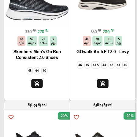
₪
₪
₪
₪
330
270
350
280
46
50
21
5
46
50
21
5
يوم
ساعة
دقيقة
ثانية
يوم
ساعة
دقيقة
ثانية
Skechers Men's Go Run
GOwalk Arch Fit 2.0 - Levy
Consistent 2.0 Shoes
46
45
44.5
44
43
41
40
45
44
40
add_shopping_cart
add_shopping_cart
احذية رجالية
احذية رجالية
-20%
-20%
favorite_border
favorite_border