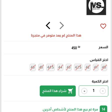
arrow_back_ios
arrow_forward_ios
favorite_border
هذا المنتج لم يعد متوفر في متجرنا
السعر
₪
450
اختر القياس
46
45
44.5
44
43
42.5
42
41
40
اختر الكمية
shopping_cart
شراء هذا المنتج
+
-
14
مرة تم بيع هذا المنتج لأشخاص آخرين.