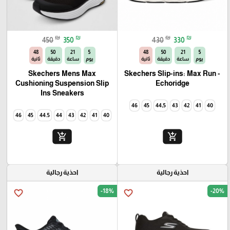
₪
₪
₪
₪
450
350
430
330
46
50
21
5
46
50
21
5
يوم
ساعة
دقيقة
ثانية
يوم
ساعة
دقيقة
ثانية
Skechers Mens Max
Skechers Slip-ins: Max Run -
Cushioning Suspension Slip
Echoridge
Ins Sneakers
46
45
44,5
43
42
41
40
46
45
44.5
44
43
42
41
40
add_shopping_cart
add_shopping_cart
احذية رجالية
احذية رجالية
-18%
-20%
favorite_border
favorite_border