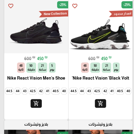
-25%
-25%
favorite_border
favorite_border
اصدار محدود
New Collection
₪
₪
₪
₪
600
450
600
450
46
50
21
5
46
50
21
5
يوم
ساعة
دقيقة
ثانية
يوم
ساعة
دقيقة
ثانية
Nike React Vision Men's Shoe
Nike React Vision 'Black Volt'
45
44.5
44
43
42.5
42
41
40.5
40
45
44.5
44
43
42.5
42
41
40.5
40
add_shopping_cart
add_shopping_cart
بلايز وتيشرتات
بلايز وتيشرتات