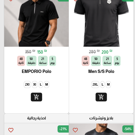
₪
₪
₪
₪
350
150
280
200
46
50
21
5
46
50
21
5
يوم
ساعة
دقيقة
ثانية
يوم
ساعة
دقيقة
ثانية
EMPORIO Polo
Men S/S Polo
2Xl
Xl
L
M
2XL
L
M
add_shopping_cart
add_shopping_cart
بلايز وتيشرتات
احذية رجالية
-21%
-54%
favorite_border
favorite_border