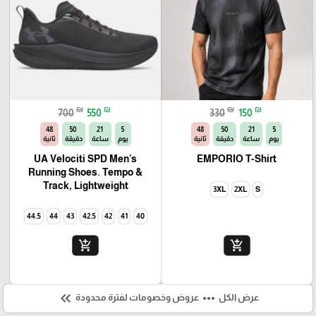
₪
₪
₪
₪
700
550
330
150
46
50
21
5
46
50
21
5
يوم
ساعة
دقيقة
ثانية
يوم
ساعة
دقيقة
ثانية
UA Velociti SPD Men's
EMPORIO T-Shirt
Running Shoes. Tempo &
Track, Lightweight
3XL
2XL
S
44.5
44
43
42.5
42
41
40
add_shopping_cart
add_shopping_cart
keyboard_double_arrow_left
more_horiz
عرض الكل
عروض وخصومات لفترة محدودة