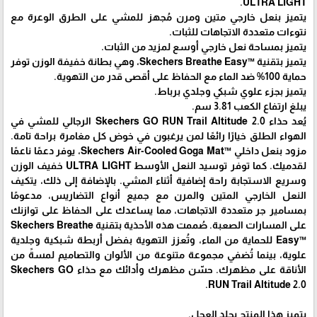
ULTRA LIGHT.
يتميز بنعل خارجي متين ومرن مُجهز للمشي على الطرق الوعرة مع
نتوءات متعددة الاتجاهات للثبات.
يتميز بمساحة نعل خارجي أوسع لمزيد من الثبات.
يتميز بتقنية Skechers Breathe Easy™‎، وهي بطانة خفيفة الوزن توفر
حماية 100% ضد الماء مع الحفاظ على أقصى قدر من التهوية.
يتميز بجزء علوي شبكي وجلدي برباط.
يبلغ ارتفاع الكعب 3.81 سم.
يُعد حذاء Skechers GO RUN Trail Altitude 2.0 الرجالي للمشي في
الهواء الطلق خيارًا رائعًا لمن يرغبون في خوض كل مغامرة براحة تامة.
مزود بنعل داخلي Skechers Air-Cooled Goga Mat™‎، يوفر دعمًا ناعمًا
لقدميك. كما توفر توسيد النعل الأوسط ULTRA LIGHT خفيف الوزن
وسريع الاستجابة راحة إضافية أثناء المشي. بالإضافة إلى ذلك، يتكيف
النعل الخارجي المتين والمرن مع جميع أنواع التضاريس، مدعومًا
بمسامير جر متعددة الاتجاهات، مما يساعدك على الحفاظ على توازنك
على المسارات الصعبة. صُممت هذه الأحذية بتقنية Skechers Breathe
Easy™‎ للحماية من الماء، وتُعزز التهوية بفضل أربطة شبكية وجلدية
علوية، بينما تُضفي مجموعة متنوعة من الألوان والتصاميم لمسةً من
الأناقة على مظهرك. حسّن مظهرك وأدائك مع حذاء Skechers GO
RUN Trail Altitude 2.0.
يتميز هذا المنتج بجلد العجل.