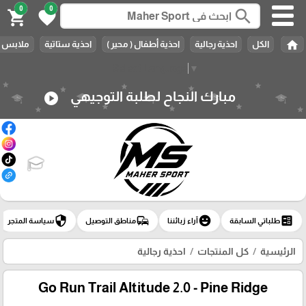
0
0
search
shopping_cart
favorite
home
الكل
احذية رجالية
احذية أطفال ( محير )
احذية ستاتية
ملابس ر
Select Language
▼
مبارك النجاح لطلبة التوجيهي
play_circle
security
commute
emoji_emotions
ballot
طلباتي السابقة
آراء زبائننا
مناطق التوصيل
سياسة المتجر
الرئيسية
كل المنتجات
احذية رجالية
Go Run Trail Altitude 2.0 - Pine Ridge