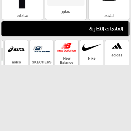
عطور
الشنط
ساعات
العلامات التجارية
adidas
New
Nike
asics
SKECHERS
Balance
arrow_upward
Maher Sport ©