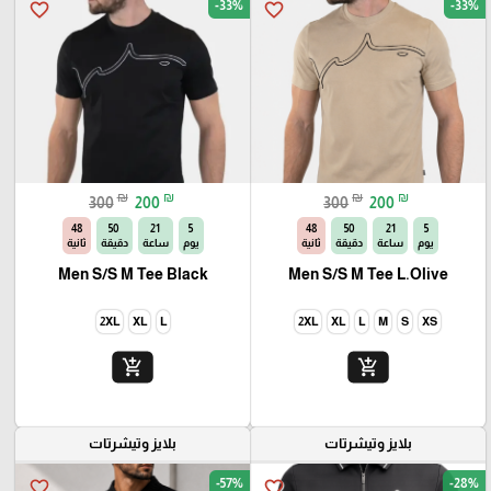
-33%
-33%
favorite_border
favorite_border
₪
₪
₪
₪
300
200
300
200
46
50
21
5
46
50
21
5
يوم
ساعة
دقيقة
ثانية
يوم
ساعة
دقيقة
ثانية
Men S/S M Tee Black
Men S/S M Tee L.Olive
2XL
XL
L
2XL
XL
L
M
S
XS
add_shopping_cart
add_shopping_cart
بلايز وتيشرتات
بلايز وتيشرتات
-57%
-28%
favorite_border
favorite_border