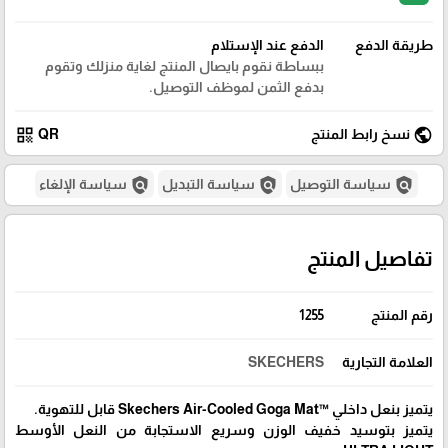
طريقة الدفع
الدفع عند الإستلام
ببساطة نقوم بايصال المنتج لغاية منزلك وتقوم
بدفع الثمن لموظف التوصيل.
qr_code
public
نسخ رابط المنتج
QR
policy
policy
policy
سياسة التوصيل
سياسة التبديل
سياسة الإلغاء
تفاصيل المنتج
رقم المنتج
1255
العلامة التجارية
SKECHERS
يتميز بنعل داخلي Skechers Air-Cooled Goga Mat™‎ قابل للتهوية.
يتميز بتوسيد خفيف الوزن وسريع الاستجابة من النعل الأوسط