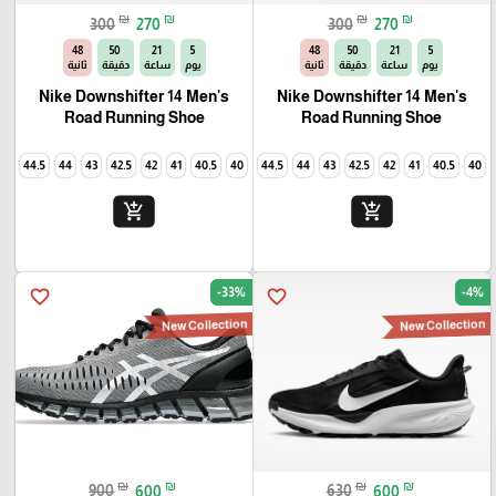
₪
₪
₪
₪
300
270
300
270
46
50
21
5
46
50
21
5
يوم
ساعة
دقيقة
ثانية
يوم
ساعة
دقيقة
ثانية
Nike Downshifter 14 Men's
Nike Downshifter 14 Men's
Road Running Shoe
Road Running Shoe
45
44.5
44
43
42.5
42
41
40.5
40
45
44.5
44
43
42.5
42
41
40.5
40
add_shopping_cart
add_shopping_cart
-33%
-4%
favorite_border
favorite_border
New Collection
New Collection
₪
₪
₪
₪
900
600
630
600