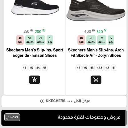
₪
₪
₪
₪
350
280
400
320
46
50
21
5
46
50
21
5
يوم
ساعة
دقيقة
ثانية
يوم
ساعة
دقيقة
ثانية
Skechers Men's Slip-Ins: Sport
Skechers Men's Slip-ins: Arch
Edgeride - Erlson Shoes
Fit Skech-Air - Zoryn Shoes
46
45
44
43
46
45
43
42.5
42
41
add_shopping_cart
add_shopping_cart
keyboard_double_arrow_left
more_horiz
عرض الكل
SKECHERS
🎓
عروض وخصومات لفترة محدودة
579 منتج