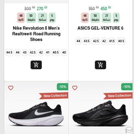
₪
₪
₪
₪
300
270
550
450
46
50
21
5
46
50
21
5
يوم
ساعة
دقيقة
ثانية
يوم
ساعة
دقيقة
ثانية
Nike Revolution 8 Men's
ASICS GEL-VENTURE 6
Realtree® Road Running
Shoes
44
43.5
42.5
42
41.5
40.5
44.5
44
43
42.5
42
41
40.5
40
add_shopping_cart
add_shopping_cart
-10%
-10%
favorite_border
favorite_border
New Collection
New Collection