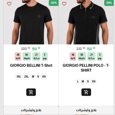
-50%
-54%
favorite_border
favorite_border
₪
₪
₪
₪
300
150
330
150
46
50
21
5
46
50
21
5
يوم
ساعة
دقيقة
ثانية
يوم
ساعة
دقيقة
ثانية
GIORGIO BELLINI T-Shirt
GIORGIO PELLINI POLO - T-
SHIRT
3XL
2XL
M
S
XS
L
M
S
XS
add_shopping_cart
add_shopping_cart
بلايز وتيشرتات
بلايز وتيشرتات