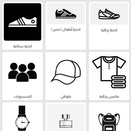
احذية أطفال ( محير )
احذية رجالية
احذية ستاتية
ملابس رجالية
طواقي
اكسسورات