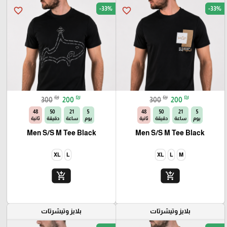
-33%
-33%
favorite_border
favorite_border
₪
₪
₪
₪
300
200
300
200
46
50
21
5
46
50
21
5
يوم
ساعة
دقيقة
ثانية
يوم
ساعة
دقيقة
ثانية
Men S/S M Tee Black
Men S/S M Tee Black
XL
L
XL
L
M
add_shopping_cart
add_shopping_cart
بلايز وتيشرتات
بلايز وتيشرتات