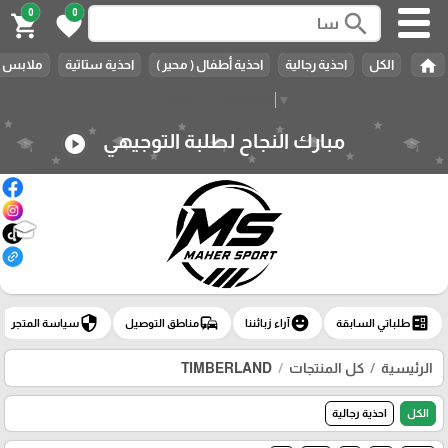
0
0
search
shopping_cart
favorite
home
الكل
احذية رجالية
احذية أطفال ( محير )
احذية ستاتية
ملابس ر
Select Language
▼
مبارك النجاح لطلبة التوجيهي
play_circle
🎓
security
commute
emoji_emotions
ballot
طلباتي السابقة
آراء زبائننا
مناطق التوصيل
سياسة المتجر
الرئيسية
كل المنتجات
TIMBERLAND
الكل
احذية رجالية